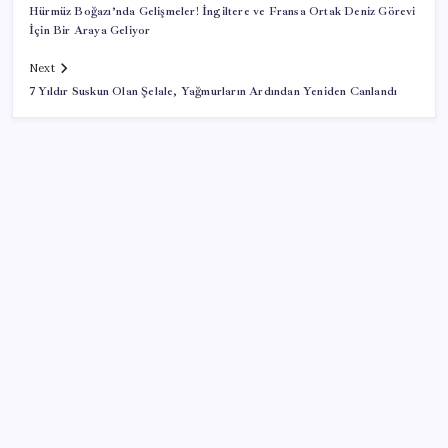
Hürmüz Boğazı’nda Gelişmeler! İngiltere ve Fransa Ortak Deniz Görevi
İçin Bir Araya Geliyor
Next
7 Yıldır Suskun Olan Şelale, Yağmurların Ardından Yeniden Canlandı
SON YAZILAR
Google Messages’a Yeni Uzun Basma Menüsü Geldi
ABD’de kısa vadeli enflasyon beklentisi geriledi
Salgın hızla yayıldı: 1,5 milyon koli yumurta toplatıldı