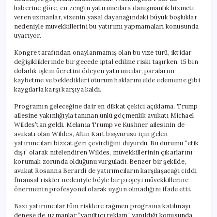
haberine göre, en zengin yatırımcılara danışmanlık hizmeti
veren uzmanlar, vizenin yasal dayanağındaki büyük boşluklar
nedeniyle müvekkillerini bu yatırımı yapmamaları konusunda
uyarıyor.
Kongre tarafından onaylanmamış olan bu vize türü, iktidar
değişikliklerinde bir gecede iptal edilme riski taşırken, 15 bin
dolarlık işlem ücretini ödeyen yatırımcılar, paralarını
kaybetme ve bekledikleri oturum haklarını elde edememe gibi
kaygılarla karşı karşıya kaldı.
Programın geleceğine dair en dikkat çekici açıklama, Trump
ailesine yakınlığıyla tanınan ünlü göçmenlik avukatı Michael
Wildes’tan geldi. Melania Trump ve Kushner ailesinin de
avukatı olan Wildes, Altın Kart başvurusu için gelen
yatırımcıları bizzat geri çevirdiğini duyurdu. Bu durumu “etik
dışı” olarak nitelendiren Wildes, müvekkillerinin çıkarlarını
korumak zorunda olduğunu vurguladı. Benzer bir şekilde,
avukat Rosanna Berardi de yatırımcıların karşılaşacağı ciddi
finansal riskler nedeniyle böyle bir projeyi müvekkillerine
önermenin profesyonel olarak uygun olmadığını ifade etti.
Bazı yatırımcılar tüm risklere rağmen programa katılmayı
denese de, uzmanlar “yanıltıcı reklam” yapıldığı konusunda