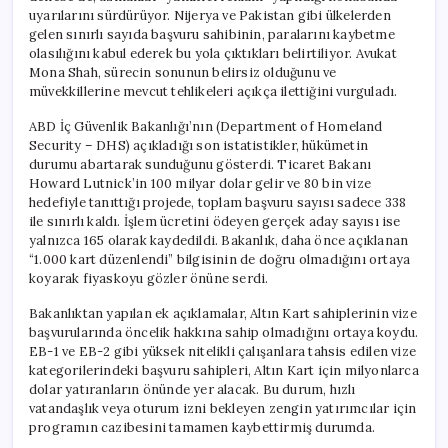
uyarılarını sürdürüyor. Nijerya ve Pakistan gibi ülkelerden
gelen sınırlı sayıda başvuru sahibinin, paralarını kaybetme
olasılığını kabul ederek bu yola çıktıkları belirtiliyor. Avukat
Mona Shah, sürecin sonunun belirsiz olduğunu ve
müvekkillerine mevcut tehlikeleri açıkça ilettiğini vurguladı.
ABD İç Güvenlik Bakanlığı’nın (Department of Homeland
Security – DHS) açıkladığı son istatistikler, hükümetin
durumu abartarak sunduğunu gösterdi. Ticaret Bakanı
Howard Lutnick’in 100 milyar dolar gelir ve 80 bin vize
hedefiyle tanıttığı projede, toplam başvuru sayısı sadece 338
ile sınırlı kaldı. İşlem ücretini ödeyen gerçek aday sayısı ise
yalnızca 165 olarak kaydedildi. Bakanlık, daha önce açıklanan
“1.000 kart düzenlendi” bilgisinin de doğru olmadığını ortaya
koyarak fiyaskoyu gözler önüne serdi.
Bakanlıktan yapılan ek açıklamalar, Altın Kart sahiplerinin vize
başvurularında öncelik hakkına sahip olmadığını ortaya koydu.
EB-1 ve EB-2 gibi yüksek nitelikli çalışanlara tahsis edilen vize
kategorilerindeki başvuru sahipleri, Altın Kart için milyonlarca
dolar yatıranların önünde yer alacak. Bu durum, hızlı
vatandaşlık veya oturum izni bekleyen zengin yatırımcılar için
programın cazibesini tamamen kaybettirmiş durumda.