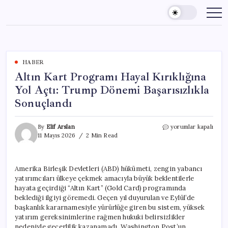
Skip
to
content
HABER
Altın Kart Programı Hayal Kırıklığına
Yol Açtı: Trump Dönemi Başarısızlıkla
Sonuçlandı
Altın
By
Elif Arslan
yorumlar kapalı
Kart
11 Mayıs 2026
2 Min Read
Programı
Hayal
Kırıklığına
Amerika Birleşik Devletleri (ABD) hükümeti, zengin yabancı
Yol
yatırımcıları ülkeye çekmek amacıyla büyük beklentilerle
Açtı:
Trump
hayata geçirdiği “Altın Kart” (Gold Card) programında
Dönemi
beklediği ilgiyi göremedi. Geçen yıl duyurulan ve Eylül’de
Başarısızlıkla
başkanlık kararnamesiyle yürürlüğe giren bu sistem, yüksek
Sonuçlandı
yatırım gereksinimlerine rağmen hukuki belirsizlikler
için
nedeniyle geçerlilik kazanamadı. Washington Post’un