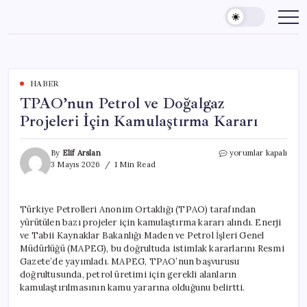
Skip
to
content
HABER
TPAO’nun Petrol ve Doğalgaz
Projeleri İçin Kamulaştırma Kararı
TPAO’nun
By
Elif Arslan
yorumlar kapalı
Petrol
3 Mayıs 2026
1 Min Read
ve
Doğalgaz
Projeleri
Türkiye Petrolleri Anonim Ortaklığı (TPAO) tarafından
İçin
yürütülen bazı projeler için kamulaştırma kararı alındı. Enerji
Kamulaştırma
Kararı
ve Tabii Kaynaklar Bakanlığı Maden ve Petrol İşleri Genel
için
Müdürlüğü (MAPEG), bu doğrultuda istimlak kararlarını Resmi
Gazete’de yayımladı. MAPEG, TPAO’nun başvurusu
doğrultusunda, petrol üretimi için gerekli alanların
kamulaştırılmasının kamu yararına olduğunu belirtti.