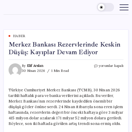
Skip
to
content
HABER
Merkez Bankası Rezervlerinde Keskin
Düşüş: Kayıplar Devam Ediyor
Merkez
By
Elif Arslan
yorumlar kapalı
Bankası
30 Nisan 2026
1 Min Read
Rezervlerinde
Keskin
Düşüş:
Türkiye Cumhuriyet Merkez Bankası (TCMB), 30 Nisan 2026
Kayıplar
tarihli haftalık para ve banka verilerini açıkladı. Bu veriler,
Devam
Ediyor
Merkez Bankası’nın rezervlerinde kaydedilen önemli bir
için
düşüşü gözler önüne serdi. 24 Nisan itibarıyla sona eren işlem
haftasında, rezervlerin değeri bir önceki haftaya göre 3 milyar
415 milyon dolar azalarak 171 milyar 52 milyon dolara geriledi.
Böylece, son iki haftada görülen artış trendi sona ermiş oldu.