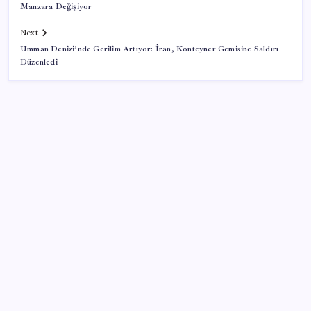
Manzara Değişiyor
Next
Umman Denizi’nde Gerilim Artıyor: İran, Konteyner Gemisine Saldırı
Düzenledi
SON YAZILAR
Coca Cola ve Pepsi’nin logo savaşı
Hava sıcaklığı arttıkça kalp krizi riski artıyor! Sağlığı
tehdit eden 5 hata
YENİ Partili Bülbül’den afet çağrısı: ‘Çine acilen afet