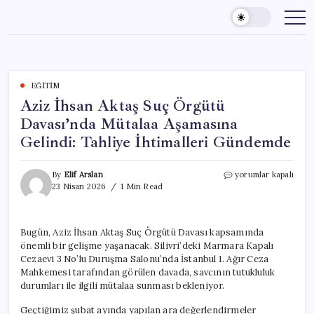
Skip
to
content
EĞITIM
Aziz İhsan Aktaş Suç Örgütü
Davası’nda Mütalaa Aşamasına
Gelindi: Tahliye İhtimalleri Gündemde
Aziz
By
Elif Arslan
yorumlar kapalı
İhsan
23 Nisan 2026
1 Min Read
Aktaş
Suç
Örgütü
Bugün, Aziz İhsan Aktaş Suç Örgütü Davası kapsamında
Davası’nda
önemli bir gelişme yaşanacak. Silivri’deki Marmara Kapalı
Mütalaa
Aşamasına
Cezaevi 3 No’lu Duruşma Salonu’nda İstanbul 1. Ağır Ceza
Gelindi:
Mahkemesi tarafından görülen davada, savcının tutukluluk
Tahliye
durumları ile ilgili mütalaa sunması bekleniyor.
İhtimalleri
Gündemde
Geçtiğimiz şubat ayında yapılan ara değerlendirmeler