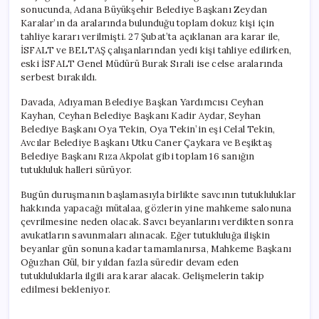
için
sonucunda, Adana Büyükşehir Belediye Başkanı Zeydan
Karalar’ın da aralarında bulunduğu toplam dokuz kişi için
tahliye kararı verilmişti. 27 Şubat’ta açıklanan ara karar ile,
İSFALT ve BELTAŞ çalışanlarından yedi kişi tahliye edilirken,
eski İSFALT Genel Müdürü Burak Sırali ise celse aralarında
serbest bırakıldı.
Davada, Adıyaman Belediye Başkan Yardımcısı Ceyhan
Kayhan, Ceyhan Belediye Başkanı Kadir Aydar, Seyhan
Belediye Başkanı Oya Tekin, Oya Tekin’in eşi Celal Tekin,
Avcılar Belediye Başkanı Utku Caner Çaykara ve Beşiktaş
Belediye Başkanı Rıza Akpolat gibi toplam 16 sanığın
tutukluluk halleri sürüyor.
Bugün duruşmanın başlamasıyla birlikte savcının tutukluluklar
hakkında yapacağı mütalaa, gözlerin yine mahkeme salonuna
çevrilmesine neden olacak. Savcı beyanlarını verdikten sonra
avukatların savunmaları alınacak. Eğer tutukluluğa ilişkin
beyanlar gün sonuna kadar tamamlanırsa, Mahkeme Başkanı
Oğuzhan Gül, bir yıldan fazla süredir devam eden
tutukluluklarla ilgili ara karar alacak. Gelişmelerin takip
edilmesi bekleniyor.