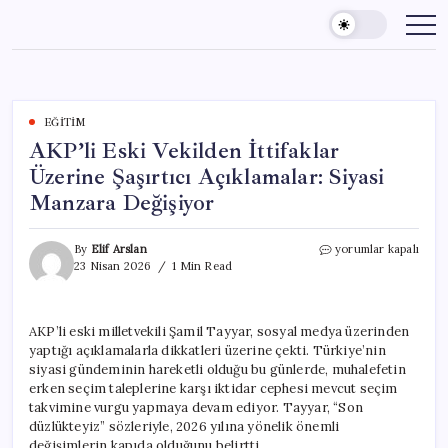
Skip
to
content
EĞITIM
AKP’li Eski Vekilden İttifaklar
Üzerine Şaşırtıcı Açıklamalar: Siyasi
Manzara Değişiyor
AKP’li
By
Elif Arslan
yorumlar kapalı
Eski
23 Nisan 2026
1 Min Read
Vekilden
İttifaklar
Üzerine
AKP’li eski milletvekili Şamil Tayyar, sosyal medya üzerinden
Şaşırtıcı
yaptığı açıklamalarla dikkatleri üzerine çekti. Türkiye’nin
Açıklamalar:
Siyasi
siyasi gündeminin hareketli olduğu bu günlerde, muhalefetin
Manzara
erken seçim taleplerine karşı iktidar cephesi mevcut seçim
Değişiyor
takvimine vurgu yapmaya devam ediyor. Tayyar, “Son
için
düzlükteyiz” sözleriyle, 2026 yılına yönelik önemli
değişimlerin kapıda olduğunu belirtti.