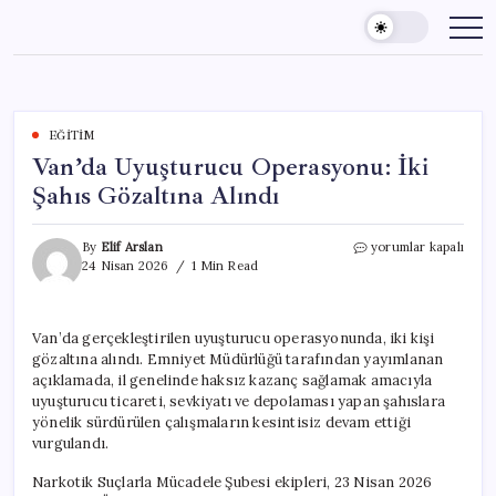
Skip
to
content
EĞITIM
Van’da Uyuşturucu Operasyonu: İki
Şahıs Gözaltına Alındı
Van’da
By
Elif Arslan
yorumlar kapalı
Uyuşturucu
24 Nisan 2026
1 Min Read
Operasyonu:
İki
Şahıs
Van’da gerçekleştirilen uyuşturucu operasyonunda, iki kişi
Gözaltına
gözaltına alındı. Emniyet Müdürlüğü tarafından yayımlanan
Alındı
için
açıklamada, il genelinde haksız kazanç sağlamak amacıyla
uyuşturucu ticareti, sevkiyatı ve depolaması yapan şahıslara
yönelik sürdürülen çalışmaların kesintisiz devam ettiği
vurgulandı.
Narkotik Suçlarla Mücadele Şubesi ekipleri, 23 Nisan 2026