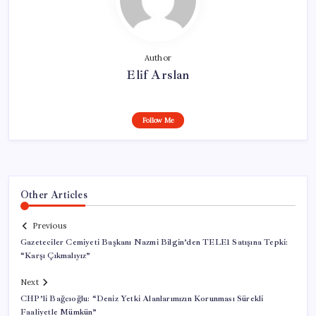
Author
Elif Arslan
Follow Me
Other Articles
Previous
Gazeteciler Cemiyeti Başkanı Nazmi Bilgin’den TELE1 Satışına Tepki:
“Karşı Çıkmalıyız”
Next
CHP’li Bağcıoğlu: “Deniz Yetki Alanlarımızın Korunması Sürekli
Faaliyetle Mümkün”