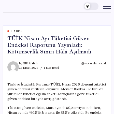
Skip
to
content
HABER
TÜİK Nisan Ayı Tüketici Güven
Endeksi Raporunu Yayınladı:
Kötümserlik Sınırı Hâlâ Aşılmadı
TÜİK
By
Elif Arslan
yorumlar kapalı
Nisan
23 Nisan 2026
1 Min Read
Ayı
Tüketici
Güven
Türkiye İstatistik Kurumu (TÜİK), Nisan 2026 dönemi tüketici
Endeksi
güven endeksi verilerini duyurdu. Merkez Bankası ile birlikte
Raporunu
Yayınladı:
yürütülen tüketici eğilim anketi sonuçlarına göre, tüketici
Kötümserlik
güven endeksi bu ayda artış gösterdi.
Sınırı
Hâlâ
Tüketici güven endeksi, Mart ayında 85,0 seviyesinde iken,
Aşılmadı
Nisan ayında %0,5’lik bir artış ile 85,5’e yükseldi. Bu endeks,