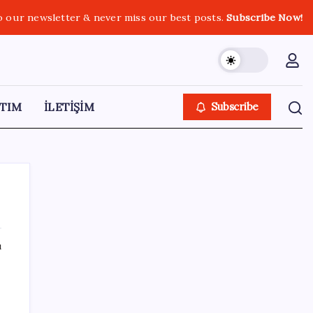
o our newsletter & never miss our best posts.
Subscribe Now!
TIM
İLETİŞİM
Subscribe
ı
SON YAZILAR
Google Messages’a Yeni Uzun Basma
Menüsü Geldi