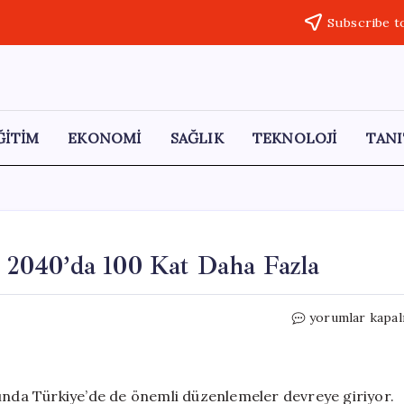
Subscribe t
ĞİTİM
EKONOMİ
SAĞLIK
TEKNOLOJİ
TANI
: 2040’da 100 Kat Daha Fazla
Sigara
yorumlar kapal
Cezalarında
Tarihi
Artış:
2040’da
mında Türkiye’de de önemli düzenlemeler devreye giriyor.