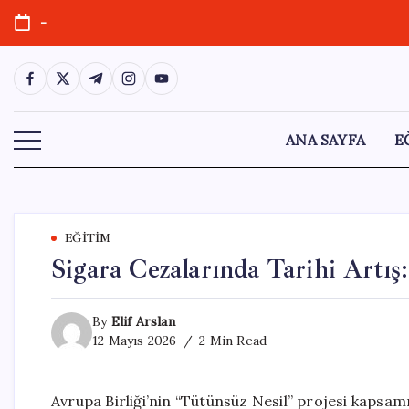
Skip
-
to
content
https://www.facebook.com/
https://twitter.com/
https://t.me/
https://www.instagram.com/
https://youtube.com/
ANA SAYFA
E
EĞITIM
Sigara Cezalarında Tarihi Artış
By
Elif Arslan
12 Mayıs 2026
2 Min Read
Avrupa Birliği’nin “Tütünsüz Nesil” projesi kapsa