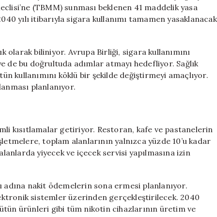
100
Meclisi’ne (TBMM) sunması beklenen 41 maddelik yasa
Kat
 2040 yılı itibarıyla sigara kullanımı tamamen yasaklanacak
Daha
Fazla
için
k olarak biliniyor. Avrupa Birliği, sigara kullanımını
kiye de bu doğrultuda adımlar atmayı hedefliyor. Sağlık
ütün kullanımını köklü bir şekilde değiştirmeyi amaçlıyor.
lanması planlanıyor.
mli kısıtlamalar getiriyor. Restoran, kafe ve pastanelerin
şletmelere, toplam alanlarının yalnızca yüzde 10’u kadar
 alanlarda yiyecek ve içecek servisi yapılmasına izin
sı adına nakit ödemelerin sona ermesi planlanıyor.
lektronik sistemler üzerinden gerçekleştirilecek. 2040
 tütün ürünleri gibi tüm nikotin cihazlarının üretim ve