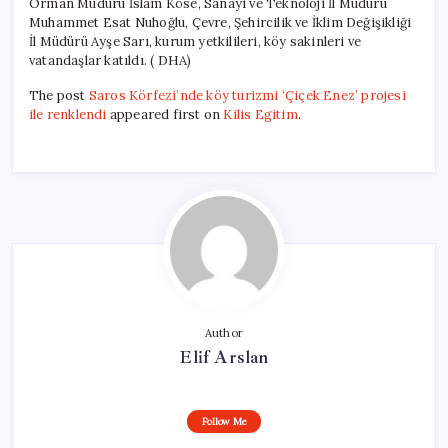
Orman Müdürü İslam Köse, Sanayi ve Teknoloji İl Müdürü
Muhammet Esat Nuhoğlu, Çevre, Şehircilik ve İklim Değişikliği
İl Müdürü Ayşe Sarı, kurum yetkilileri, köy sakinleri ve
vatandaşlar katıldı. ( DHA)
The post
Saros Körfezi’nde köy turizmi ‘Çiçek Enez’ projesi
ile renklendi
appeared first on
Kilis Egitim
.
Author
Elif Arslan
Follow Me