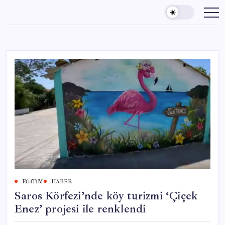
Skip
to
content
EĞITIM
HABER
Saros Körfezi’nde köy turizmi ‘Çiçek
Enez’ projesi ile renklendi