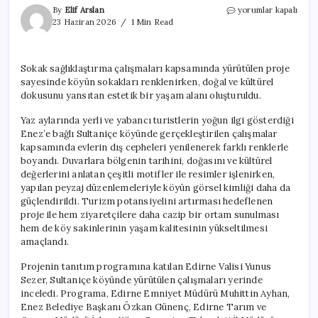
Saros
By
Elif Arslan
yorumlar kapalı
Körfezi’nde
23 Haziran 2026
1 Min Read
köy
turizmi
‘Çiçek
Sokak sağlıklaştırma çalışmaları kapsamında yürütülen proje
Enez’
sayesinde köyün sokakları renklenirken, doğal ve kültürel
projesi
ile
dokusunu yansıtan estetik bir yaşam alanı oluşturuldu.
renklendi
için
Yaz aylarında yerli ve yabancı turistlerin yoğun ilgi gösterdiği
Enez’e bağlı Sultaniçe köyünde gerçekleştirilen çalışmalar
kapsamında evlerin dış cepheleri yenilenerek farklı renklerle
boyandı. Duvarlara bölgenin tarihini, doğasını ve kültürel
değerlerini anlatan çeşitli motifler ile resimler işlenirken,
yapılan peyzaj düzenlemeleriyle köyün görsel kimliği daha da
güçlendirildi. Turizm potansiyelini artırması hedeflenen
proje ile hem ziyaretçilere daha cazip bir ortam sunulması
hem de köy sakinlerinin yaşam kalitesinin yükseltilmesi
amaçlandı.
Projenin tanıtım programına katılan Edirne Valisi Yunus
Sezer, Sultaniçe köyünde yürütülen çalışmaları yerinde
inceledi. Programa, Edirne Emniyet Müdürü Muhittin Ayhan,
Enez Belediye Başkanı Özkan Günenç, Edirne Tarım ve