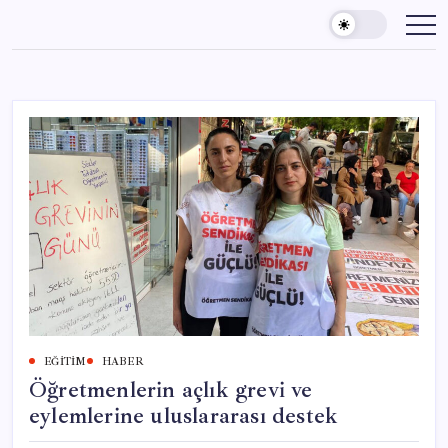
Skip
to
content
EĞITIM
HABER
Öğretmenlerin açlık grevi ve
eylemlerine uluslararası destek