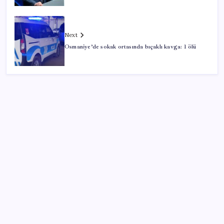
Next
Osmaniye’de sokak ortasında bıçaklı kavga: 1 ölü
SON YAZILAR
Google Messages’a Yeni Uzun Basma Menüsü Geldi
ABD’de kısa vadeli enflasyon beklentisi geriledi