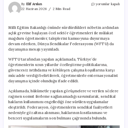
Öğretmenlerin
By
Elif Arslan
yorumlar kapalı
açlık
22 Haziran 2026
2 Min Read
grevi
ve
eylemlerine
Milli Eğitim Bakanlığı önünde sürdürdükleri nöbetin ardından
uluslararası
açlık grevine başlayan özel sektör öğretmenleri ile mülakat
destek
için
mağduru öğretmenler, taleplerini kamuoyuna duyurmaya
devam ederken, Dünya Sendikalar Federasyonu (WFTU) da
dayanışma mesajı yayımladı.
WFTU tarafından yapılan açıklamada, Türkiye’de
öğretmenlerin uzun yıllardır özelleştirme politikalarına,
güvencesiz istihdama ve kötüleşen çalışma koşullarına karşı
mücadele verdiği belirtilerek, öğretmenlerle enternasyonalist
dayanışma içinde olunduğu ifade edildi.
Açıklamada, hükümetle yapılan görüşmelere ve verilen sözlere
rağmen somut ilerleme sağlanamadığı savunularak, sendikal
hakların kullanımını engellediği öne sürülen uygulamalar
eleştirildi. Federasyon, öğretmenlerin sendikal faaliyetleri
nedeniyle gözaltına alınması, haklarının kısıtlanması ve
benzeri uygulamaların son bulması çağrısında bulundu.