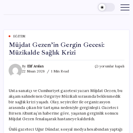
Skip
to
content
EĞITIM
Müjdat Gezen’in Gergin Gecesi:
Müzikalde Sağlık Krizi
Müjdat
By
Elif Arslan
yorumlar kapalı
Gezen’in
22 Nisan 2026
1 Min Read
Gergin
Gecesi:
Müzikalde
Usta sanatçı ve Cumhuriyet gazetesi yazarı Müjdat Gezen, bu
Sağlık
akşam sahnelenen Gırgıriye Müzikali sırasında beklenmedik
Krizi
için
bir sağlık krizi yaşadı. Olay, seyirciler ile organizasyon
arasında çıkan bir tartışma nedeniyle gerginleşti. Gazeteci
Birsen Altuntaş’ın haberine göre, yaşanan gerginlik sonucu
Müjdat Gezen fenalaşarak hastaneye kaldırıldı.
Ünlü gazeteci Uğur Dündar, sosyal medya hesabından yaptığı