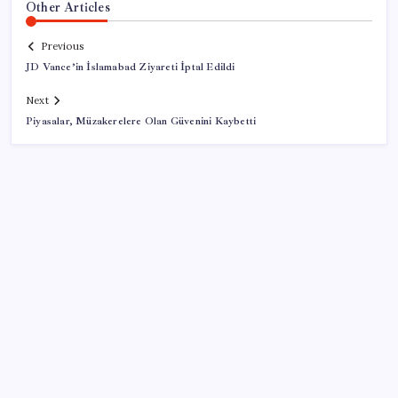
Other Articles
Previous
JD Vance’in İslamabad Ziyareti İptal Edildi
Next
Piyasalar, Müzakerelere Olan Güvenini Kaybetti
SON YAZILAR
Google Messages’a Yeni Uzun Basma Menüsü Geldi
ABD’de kısa vadeli enflasyon beklentisi geriledi