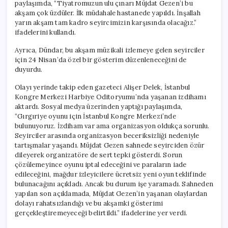
paylaşımda, “Tiyatromuzun ulu çınarı Müjdat Gezen’i bu
akşam çok üzdüler. İlk müdahale hastanede yapıldı. İnşallah
yarın akşam tam kadro seyircimizin karşısında olacağız.”
ifadelerini kullandı.
Ayrıca, Dündar, bu akşam müzikali izlemeye gelen seyirciler
için 24 Nisan’da özel bir gösterim düzenleneceğini de
duyurdu.
Olayı yerinde takip eden gazeteci Alişer Delek, İstanbul
Kongre Merkezi Harbiye Oditoryumu’nda yaşanan izdihamı
aktardı. Sosyal medya üzerinden yaptığı paylaşımda,
“Gırgıriye oyunu için İstanbul Kongre Merkezi’nde
bulunuyoruz. İzdiham var ama organizasyon oldukça sorunlu.
Seyirciler arasında organizasyon beceriksizliği nedeniyle
tartışmalar yaşandı. Müjdat Gezen sahnede seyirciden özür
dileyerek organizatöre de sert tepki gösterdi. Sorun
çözülemeyince oyunu iptal edeceğini ve paraların iade
edileceğini, mağdur izleyicilere ücretsiz yeni oyun teklifinde
bulunacağını açıkladı. Ancak bu durum işe yaramadı. Sahneden
yapılan son açıklamada, Müjdat Gezen’in yaşanan olaylardan
dolayı rahatsızlandığı ve bu akşamki gösterimi
gerçekleştiremeyeceği belirtildi.” ifadelerine yer verdi.