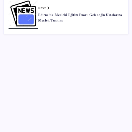
Next
Edirne’de Mesleki Eğitim Fuarı: Geleceğin Ustalarına
Meslek Tanıtımı
SON YAZILAR
Google Messages’a Yeni Uzun Basma Menüsü Geldi
ABD’de kısa vadeli enflasyon beklentisi geriledi
Salgın hızla yayıldı: 1,5 milyon koli yumurta toplatıldı
Fiyatını gören kapış kapış alıyor: Talebe stok