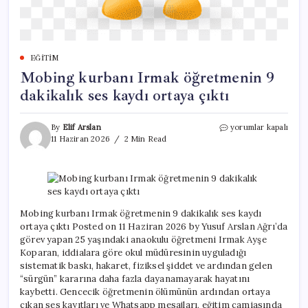
EĞITIM
Mobing kurbanı Irmak öğretmenin 9
dakikalık ses kaydı ortaya çıktı
Mobing
By
Elif Arslan
yorumlar kapalı
kurbanı
11 Haziran 2026
2 Min Read
Irmak
öğretmenin
9
dakikalık
ses
kaydı
Mobing kurbanı Irmak öğretmenin 9 dakikalık ses kaydı
ortaya
ortaya çıktı Posted on 11 Haziran 2026 by Yusuf Arslan Ağrı’da
çıktı
görev yapan 25 yaşındaki anaokulu öğretmeni Irmak Ayşe
için
Koparan, iddialara göre okul müdüresinin uyguladığı
sistematik baskı, hakaret, fiziksel şiddet ve ardından gelen
“sürgün” kararına daha fazla dayanamayarak hayatını
kaybetti. Gencecik öğretmenin ölümünün ardından ortaya
çıkan ses kayıtları ve Whatsapp mesajları, eğitim camiasında