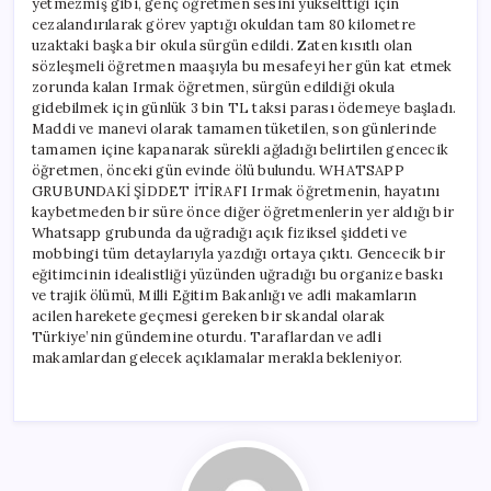
yetmezmiş gibi, genç öğretmen sesini yükselttiği için
cezalandırılarak görev yaptığı okuldan tam 80 kilometre
uzaktaki başka bir okula sürgün edildi. Zaten kısıtlı olan
sözleşmeli öğretmen maaşıyla bu mesafeyi her gün kat etmek
zorunda kalan Irmak öğretmen, sürgün edildiği okula
gidebilmek için günlük 3 bin TL taksi parası ödemeye başladı.
Maddi ve manevi olarak tamamen tüketilen, son günlerinde
tamamen içine kapanarak sürekli ağladığı belirtilen gencecik
öğretmen, önceki gün evinde ölü bulundu. WHATSAPP
GRUBUNDAKİ ŞİDDET İTİRAFI Irmak öğretmenin, hayatını
kaybetmeden bir süre önce diğer öğretmenlerin yer aldığı bir
Whatsapp grubunda da uğradığı açık fiziksel şiddeti ve
mobbingi tüm detaylarıyla yazdığı ortaya çıktı. Gencecik bir
eğitimcinin idealistliği yüzünden uğradığı bu organize baskı
ve trajik ölümü, Milli Eğitim Bakanlığı ve adli makamların
acilen harekete geçmesi gereken bir skandal olarak
Türkiye’nin gündemine oturdu. Taraflardan ve adli
makamlardan gelecek açıklamalar merakla bekleniyor.