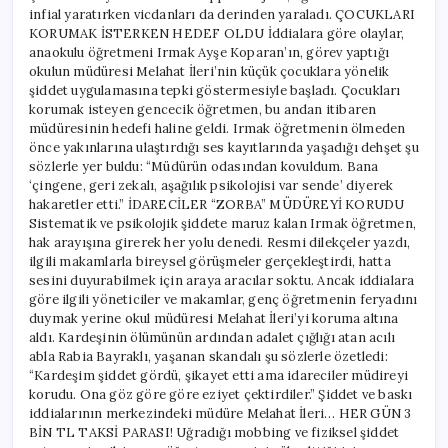
infial yaratırken vicdanları da derinden yaraladı. ÇOCUKLARI
KORUMAK İSTERKEN HEDEF OLDU İddialara göre olaylar,
anaokulu öğretmeni Irmak Ayşe Koparan’ın, görev yaptığı
okulun müdüresi Melahat İleri’nin küçük çocuklara yönelik
şiddet uygulamasına tepki göstermesiyle başladı. Çocukları
korumak isteyen gencecik öğretmen, bu andan itibaren
müdüresinin hedefi haline geldi. Irmak öğretmenin ölmeden
önce yakınlarına ulaştırdığı ses kayıtlarında yaşadığı dehşet şu
sözlerle yer buldu: “Müdürün odasından kovuldum. Bana
‘çingene, geri zekalı, aşağılık psikolojisi var sende’ diyerek
hakaretler etti.” İDARECİLER “ZORBA” MÜDÜREYİ KORUDU
Sistematik ve psikolojik şiddete maruz kalan Irmak öğretmen,
hak arayışına girerek her yolu denedi. Resmi dilekçeler yazdı,
ilgili makamlarla bireysel görüşmeler gerçekleştirdi, hatta
sesini duyurabilmek için araya aracılar soktu. Ancak iddialara
göre ilgili yöneticiler ve makamlar, genç öğretmenin feryadını
duymak yerine okul müdüresi Melahat İleri’yi koruma altına
aldı. Kardeşinin ölümünün ardından adalet çığlığı atan acılı
abla Rabia Bayraklı, yaşanan skandalı şu sözlerle özetledi:
“Kardeşim şiddet gördü, şikayet etti ama idareciler müdireyi
korudu. Ona göz göre göre eziyet çektirdiler.” Şiddet ve baskı
iddialarının merkezindeki müdüre Melahat İleri… HER GÜN 3
BİN TL TAKSİ PARASI! Uğradığı mobbing ve fiziksel şiddet