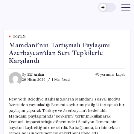
Skip
to
content
EĞITIM
Mamdani’nin Tartışmalı Paylaşımı
Azerbaycan’dan Sert Tepkilerle
Karşılandı
Mamdani’nin
By
Elif Arslan
yorumlar kapalı
Tartışmalı
26 Nisan 2026
1 Min Read
Paylaşımı
Azerbaycan’dan
Sert
New York Belediye Başkanı Zohran Mamdani, sosyal medya
Tepkilerle
üzerinden yayımladığı Ermeni soykırımıyla ilgili tartışmalı bir
Karşılandı
için
paylaşım yaparak Türkiye ve Azerbaycan’ı hedef aldı.
Mamdani, paylaşımında “soykırım” terimini kullanarak,
Osmanlı İmparatorluğu döneminde 1.5 milyon Ermeni’nin
hayatını kaybettiğini öne sürdü. Bu bağlamda, tarihin tekrar
etmesine izin verilmemesi gerektiğini ifade etti.