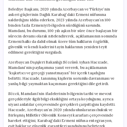
Belediye Başkanı, 2020 yılında Azerbaycan ve Türkiye’nin
askeri güçlerinin Dağlık Karabağ’daki Ermeni nüfusuna
saldırdığını iddia ederken, 2023 yılında Azerbaycan’ın 100
binden fazla Ermeniyi bölgeden sürdüğünü savundu.
Mamdani, bu durumu, 100 yılı aşkın bir süre önce başlayan bir
sürecin devamı olarak nitelendirerek, açıklamasının sonunda
Ermeni halkı da dahil olmak üzere tüm halkların özgürlük,
güvenlik ve kendi kaderini tayin haklarının yeniden teyit
edilmesi gerektiğini vurguladı.
Azerbaycan Dışişleri Bakanlığı Sözcüsü Ayhan Hacızade,
Mamdani’nin paylaşımına yanıt vererek, bu açıklamanın
“kışkırtıcı ve gerçeği yansıtmayan” bir içerik taşıdığını
belirtti. Hacızade, tanınmış kişilerin sorumlu davranması ve
yanlış bilgi yaymaktan kaçınması gerektiğini dile getirdi.
Sözcü, Mamdani’nin ifadelerinin bölgenin tarihi ve mevcut
gerçekleriyle ilgili bilgi eksikliğini ortaya koyduğunu, ayrıca
siyasi anlatılar çerçevesinde gerçekleri çarpıttığını kaydetti.
Hacızade, Azerbaycan’ın 2020 yılında uluslararası hukuk ve
Birleşmiş Milletler Güvenlik Konseyi kararları çerçevesinde
hareket ettiğini, Karabağ’daki Ermeni nüfusa entegrasyon,
eşit haklar ve güvenlik garantileri sunduğunu belirterek