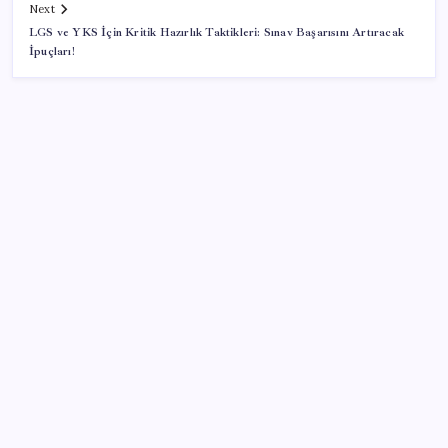
Next
LGS ve YKS İçin Kritik Hazırlık Taktikleri: Sınav Başarısını Artıracak
İpuçları!
SON YAZILAR
Google Messages’a Yeni Uzun Basma Menüsü Geldi
ABD’de kısa vadeli enflasyon beklentisi geriledi
Salgın hızla yayıldı: 1,5 milyon koli yumurta toplatıldı
Fiyatını gören kapış kapış alıyor: Talebe stok
yetişmiyor