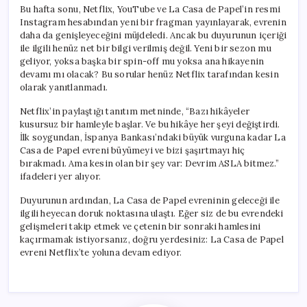
Duyuru!
Bu hafta sonu, Netflix, YouTube ve La Casa de Papel’in resmi
için
Instagram hesabından yeni bir fragman yayınlayarak, evrenin
daha da genişleyeceğini müjdeledi. Ancak bu duyurunun içeriği
ile ilgili henüz net bir bilgi verilmiş değil. Yeni bir sezon mu
geliyor, yoksa başka bir spin-off mu yoksa ana hikayenin
devamı mı olacak? Bu sorular henüz Netflix tarafından kesin
olarak yanıtlanmadı.
Netflix’in paylaştığı tanıtım metninde, “Bazı hikâyeler
kusursuz bir hamleyle başlar. Ve bu hikâye her şeyi değiştirdi.
İlk soygundan, İspanya Bankası’ndaki büyük vurguna kadar La
Casa de Papel evreni büyümeyi ve bizi şaşırtmayı hiç
bırakmadı. Ama kesin olan bir şey var: Devrim ASLA bitmez.”
ifadeleri yer alıyor.
Duyurunun ardından, La Casa de Papel evreninin geleceği ile
ilgili heyecan doruk noktasına ulaştı. Eğer siz de bu evrendeki
gelişmeleri takip etmek ve çetenin bir sonraki hamlesini
kaçırmamak istiyorsanız, doğru yerdesiniz: La Casa de Papel
evreni Netflix’te yoluna devam ediyor.