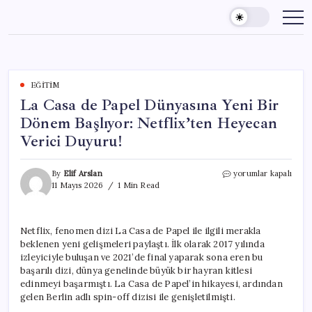
Skip
to
content
EĞITIM
La Casa de Papel Dünyasına Yeni Bir
Dönem Başlıyor: Netflix’ten Heyecan
Verici Duyuru!
La
By
Elif Arslan
yorumlar kapalı
Casa
11 Mayıs 2026
1 Min Read
de
Papel
Dünyasına
Netflix, fenomen dizi La Casa de Papel ile ilgili merakla
Yeni
beklenen yeni gelişmeleri paylaştı. İlk olarak 2017 yılında
Bir
Dönem
izleyiciyle buluşan ve 2021’de final yaparak sona eren bu
Başlıyor:
başarılı dizi, dünya genelinde büyük bir hayran kitlesi
Netflix’ten
edinmeyi başarmıştı. La Casa de Papel’in hikayesi, ardından
Heyecan
gelen Berlin adlı spin-off dizisi ile genişletilmişti.
Verici