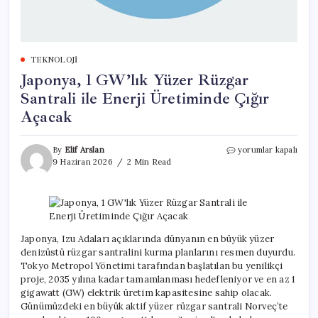
TEKNOLOJI
Japonya, 1 GW’lık Yüzer Rüzgar
Santrali ile Enerji Üretiminde Çığır
Açacak
Japonya,
By
Elif Arslan
yorumlar kapalı
1
9 Haziran 2026
2 Min Read
GW’lık
Yüzer
Rüzgar
Santrali
ile
Enerji
Japonya, Izu Adaları açıklarında dünyanın en büyük yüzer
Üretiminde
denizüstü rüzgar santralini kurma planlarını resmen duyurdu.
Çığır
Tokyo Metropol Yönetimi tarafından başlatılan bu yenilikçi
Açacak
proje, 2035 yılına kadar tamamlanması hedefleniyor ve en az 1
için
gigawatt (GW) elektrik üretim kapasitesine sahip olacak.
Günümüzdeki en büyük aktif yüzer rüzgar santrali Norveç’te