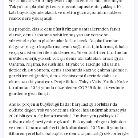
yer almakta ve 100 megawatt kapasitenin altında bulunuyor.
Tokyo’nun planladığı tesis, mevcut kapasitenin yaklaşık 10
katı büyüklüğünde olacak ve üretim gücü açısından nükleer
reaktörlere yaklaşacak.
Bu projede, klasik deniz üstü rüzgar santrallerinden farklı
olarak, deniz tabanına sabitlenmiş yapılar yerine su
yüzeyinde yüzen platformlar kullanılacak. Bu platformlar,
dalga ve rüzgar koşullarına uyum sağlamak için karmaşık halat
ve çapa sistemleri ile sabitlenecek. Yüzer türbinler tarafından
üretilen enerji, yüksek voltajlı deniz altı kabloları aracılığıyla
Oshima, Niijima, Kozushima, Miyake ve Hachijo adalarına
iletilecek. Bu yöntem, deniz tabanında kazı ve çakma işlemleri
gerektirmediğinden, deniz ekosistemi üzerinde daha az
olumsuz etki yaratıyor. Proje ilk kez Tokyo Valisi Yuriko Koike
tarafından 2024 yılında düzenlenen COP29 iklim zirvesinde
gündeme getirilmişti.
Ancak, projenin büyüklüğü kadar karşılaştığı zorluklar da
dikkate değer. Tokyo yönetimi, süreci hızlandırmak amacıyla
2026 bütçesini üç kat artırarak 2,7 milyar yen (yaklaşık 17
milyon dolar) seviyesine çıkardı. Bu kaynak, rüzgar ölçümleri
ve deniz tabanı analizleri için kullanılacak. 2025 mali yılından
itibaren yerel halk, balıkçılık ve deniz taşımacılığı sektörleriyle