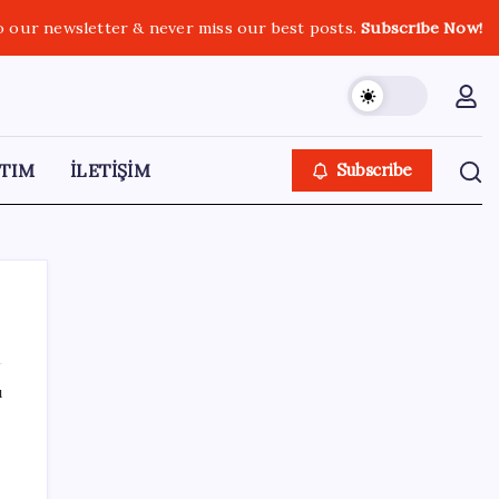
o our newsletter & never miss our best posts.
Subscribe Now!
TIM
İLETİŞİM
Subscribe
ı
SON YAZILAR
Benzin fiyatlarına yeni zam yolda: Dünkü
indirim tabelalara yansımamıştı…