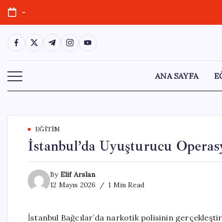
Skip
-
to
content
https://www.facebook.com/
https://twitter.com/
https://t.me/
https://www.instagram.com/
https://youtube.com/
ANA SAYFA
E
EĞITIM
İstanbul’da Uyuşturucu Operas
By
Elif Arslan
12 Mayıs 2026
1 Min Read
İstanbul Bağcılar’da narkotik polisinin gerçekleşti