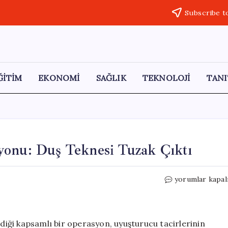
Subscribe t
ĞİTİM
EKONOMİ
SAĞLIK
TEKNOLOJİ
TANI
yonu: Duş Teknesi Tuzak Çıktı
İstanbul’da
yorumlar kapal
Uyuşturucu
Operasyonu:
Duş
Teknesi
rdiği kapsamlı bir operasyon, uyuşturucu tacirlerinin