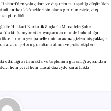
Tuzak
ı. Hakkari’den yola çıkan ve duş teknesi taşıdığı düşünülen
Çıktı
timli narkotik köpeklerinin alana getirilmesiyle, duş
için
tespit edildi.
ğü ile Hakkari Narkotik Suçlarla Mücadele Şube
ılar’da bir kamyonette uyuşturucu madde bulunduğu
rlikte, aracın yer panellerinin arasına gizlenmiş yaklaşık
a aracın şoförü gözaltına alındı ve polis ekipleri
ki etkinliği artırmakta ve toplumun güvenliği açısından
ele, hem yerel hem ulusal düzeyde kararlılıkla