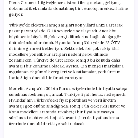
Pleos Connect bilgi-eğlence sistemi ile iç mekan, gelişmiş
dokunmatik ekranlarla donatılmış bir teknoloji merkezi haline
geliyor.
Türkiye’de elektrikli araç satışları son yıllarda hızla artarak
pazar payını yüzde 17-18 seviyelerine ulaştırdı. Ancak bu
büyümenin büyük ölçüde vergi dilimlerine bağlı olduğu göz
önünde bulundurulmalı. Hyundai Ioniq 3’ün yüzde 25 ÖTV
dilimine girmesi bekleniyor. Sektördeki birçok rakip ithal
modellere yönelik kur artışları nedeniyle bu dilimde
zorlanırken, Türkiye’de üretilecek Ioniq 3 bu konuda daha
avantajlı bir konumda olacak. Ayrıca, Çin menşeli markalara
uygulanan ek gümrük vergileri ve kısıtlamalar, yerli üretim
Ioniq 3 için önemli bir fırsat yaratıyor.
Modelin Avrupa’da 30 bin Euro seviyelerinde bir fiyatla satışa
sunulması bekleniyor, ancak Türkiye fiyatı henüz netleşmedi.
Hyundai’nin Türkiye’deki fiyat politikası ve yerli üretim
avantajı göz önüne alındığında, Ioniq 3’ün elektrikli Inster ve
Kona modelleri arasında rekabetçi bir fiyatla piyasaya
sürülmesi muhtemel. Lojistik avantajları da fiyatlandırma
üzerinde önemli bir etkiye sahip olacak.