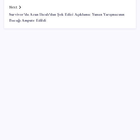
Next
Survivor’da Acun Ilıcalı’dan Şok Edici Açıklama: Yunan Yarışmacının
Bacağı Ampute Edildi
SON YAZILAR
Google Messages’a Yeni Uzun Basma Menüsü Geldi
ABD’de kısa vadeli enflasyon beklentisi geriledi
Salgın hızla yayıldı: 1,5 milyon koli yumurta toplatıldı
Fiyatını gören kapış kapış alıyor: Talebe stok
yetişmiyor