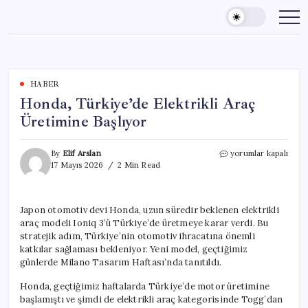
Skip
to
content
HABER
Honda, Türkiye’de Elektrikli Araç
Üretimine Başlıyor
Honda,
By
Elif Arslan
yorumlar kapalı
Türkiye’de
17 Mayıs 2026
2 Min Read
Elektrikli
Araç
Üretimine
Japon otomotiv devi Honda, uzun süredir beklenen elektrikli
Başlıyor
araç modeli Ioniq 3’ü Türkiye’de üretmeye karar verdi. Bu
için
stratejik adım, Türkiye’nin otomotiv ihracatına önemli
katkılar sağlaması bekleniyor. Yeni model, geçtiğimiz
günlerde Milano Tasarım Haftası’nda tanıtıldı.
Honda, geçtiğimiz haftalarda Türkiye’de motor üretimine
başlamıştı ve şimdi de elektrikli araç kategorisinde Togg’dan