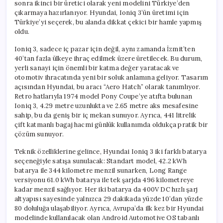
sonra ikinci bir üretici olarak yeni modelini Türkiye’den
çıkarmaya hazırlanıyor. Hyundai, Ioniq 3’ün üretimi için
Türkiye’yi seçerek, bu alanda dikkat çekici bir hamle yapmış
oldu.
Ioniq 3, sadece iç pazar için değil, aynı zamanda İzmit’ten
40’tan fazla ülkeye ihraç edilmek üzere üretilecek. Bu durum,
yerli sanayi için önemli bir katma değer yaratacak ve
otomotiv ihracatında yeni bir soluk anlamına geliyor. Tasarım
açısından Hyundai, bu aracı “Aero Hatch” olarak tanımlıyor.
Retro hatlarıyla 1974 model Pony Coupe’ye atıfta bulunan
Ioniq 3, 4.29 metre uzunlukta ve 2.65 metre aks mesafesine
sahip, bu da geniş bir iç mekan sunuyor. Ayrıca, 441 litrelik
çift katmanlı bagaj hacmi günlük kullanımda oldukça pratik bir
çözüm sunuyor.
Teknik özelliklerine gelince, Hyundai Ioniq 3 iki farklı batarya
seçeneğiyle satışa sunulacak: Standart model, 42.2 kWh
batarya ile 344 kilometre menzil sunarken, Long Range
versiyonu 61.0 kWh batarya ile tek şarjda 496 kilometreye
kadar menzil sağlıyor. Her iki batarya da 400V DC hızlı şarj
altyapısı sayesinde yalnızca 29 dakikada yüzde 10’dan yüzde
80 doluluğa ulaşabiliyor. Ayrıca, Avrupa’da ilk kez bir Hyundai
modelinde kullanılacak olan Android Automotive OS tabanlı