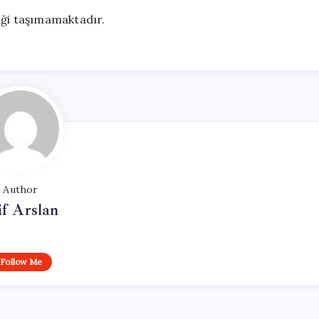
liği taşımamaktadır.
Author
if Arslan
Follow Me