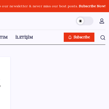
o our newsletter & never miss our best posts.
Subscribe Now!
TIM
İLETİŞİM
Subscribe
ı
SON YAZILAR
Google Messages’a Yeni Uzun Basma
Menüsü Geldi