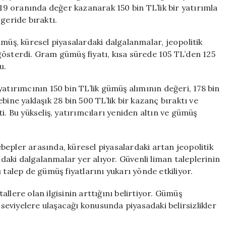
Ücreti
 19 oranında değer kazanarak 150 bin TL’lik bir yatırımla
Geçti
geride bıraktı.
için
ümüş, küresel piyasalardaki dalgalanmalar, jeopolitik
ş gösterdi. Gram gümüş fiyatı, kısa sürede 105 TL’den 125
u.
atırımcının 150 bin TL’lik gümüş alımının değeri, 178 bin
bine yaklaşık 28 bin 500 TL’lik bir kazanç bıraktı ve
i. Bu yükseliş, yatırımcıları yeniden altın ve gümüş
epler arasında, küresel piyasalardaki artan jeopolitik
ndaki dalgalanmalar yer alıyor. Güvenli liman taleplerinin
 talep de gümüş fiyatlarını yukarı yönde etkiliyor.
llere olan ilgisinin arttığını belirtiyor. Gümüş
 seviyelere ulaşacağı konusunda piyasadaki belirsizlikler