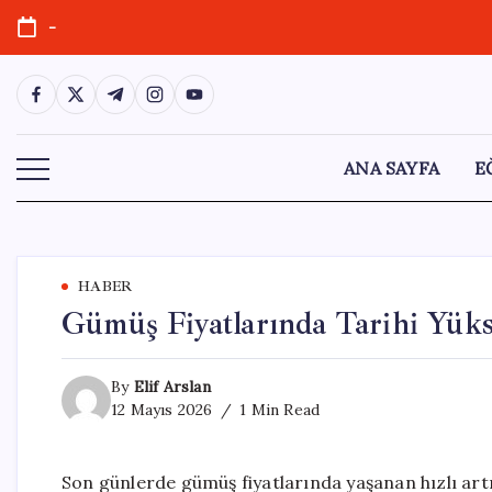
Skip
-
to
content
https://www.facebook.com/
https://twitter.com/
https://t.me/
https://www.instagram.com/
https://youtube.com/
ANA SAYFA
E
HABER
Gümüş Fiyatlarında Tarihi Yükse
By
Elif Arslan
12 Mayıs 2026
1 Min Read
Son günlerde gümüş fiyatlarında yaşanan hızlı artış