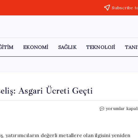
Subscribe t
ĞİTİM
EKONOMİ
SAĞLIK
TEKNOLOJİ
TANI
liş: Asgari Ücreti Geçti
Gümüş
yorumlar kapal
Fiyatlarında
Tarihi
Yükseliş:
Asgari
, yatırımcıların değerli metallere olan ilgisini yeniden