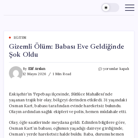
Skip
to
content
EĞITIM
Gizemli Ölüm: Babası Eve Geldiğinde
Şok Oldu
Gizemli
By
Elif Arslan
yorumlar kapalı
Ölüm:
12 Mayıs 2026
1 Min Read
Babası
Eve
Geldiğinde
Eskişehir’in Tepebaşı ilçesinde, Sütlüce Mahallesi’nde
Şok
yaşanan trajik bir olay, bölgeyi derinden etkiledi. 31 yaşındaki
Oldu
için
Osman Kart, babası tarafından evinde hareketsiz bulundu.
Olayın ardından sağlık ekipleri ve polis, hemen müdahale etti.
Olay, öğle saatlerinde meydana geldi. Edinilen bilgilere göre,
Osman Kart’ın babası, oğlunun yaşadığı daireye girdiğinde,
Osman’ı yerde hareketsiz halde buldu. Baba, durumu hemen