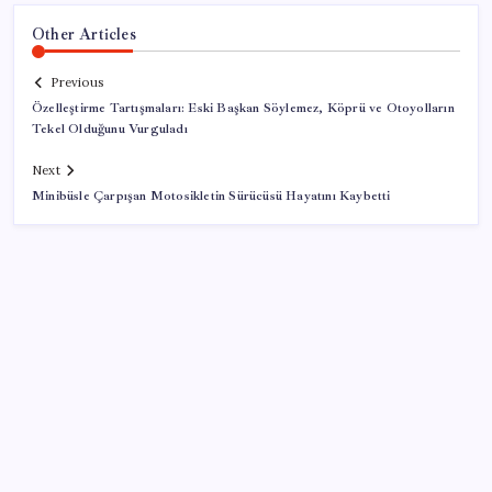
Other Articles
Previous
Özelleştirme Tartışmaları: Eski Başkan Söylemez, Köprü ve Otoyolların
Tekel Olduğunu Vurguladı
Next
Minibüsle Çarpışan Motosikletin Sürücüsü Hayatını Kaybetti
SON YAZILAR
DİJİTAL ÜRÜN KALİTESİNDE YAPAY ZEKA DÖNEMİ: