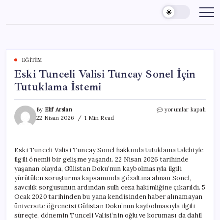
Skip
to
content
EĞITIM
Eski Tunceli Valisi Tuncay Sonel İçin
Tutuklama İstemi
Eski
By
Elif Arslan
yorumlar kapalı
Tunceli
22 Nisan 2026
1 Min Read
Valisi
Tuncay
Sonel
Eski Tunceli Valisi Tuncay Sonel hakkında tutuklama talebiyle
İçin
ilgili önemli bir gelişme yaşandı. 22 Nisan 2026 tarihinde
Tutuklama
İstemi
yaşanan olayda, Gülistan Doku’nun kaybolmasıyla ilgili
için
yürütülen soruşturma kapsamında gözaltına alınan Sonel,
savcılık sorgusunun ardından sulh ceza hakimliğine çıkarıldı. 5
Ocak 2020 tarihinden bu yana kendisinden haber alınamayan
üniversite öğrencisi Gülistan Doku’nun kaybolmasıyla ilgili
süreçte, dönemin Tunceli Valisi’nin oğlu ve koruması da dahil