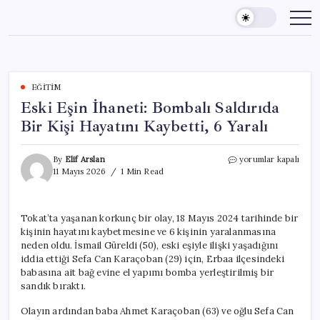
Skip
to
content
EĞITIM
Eski Eşin İhaneti: Bombalı Saldırıda
Bir Kişi Hayatını Kaybetti, 6 Yaralı
Eski
By
Elif Arslan
yorumlar kapalı
Eşin
11 Mayıs 2026
1 Min Read
İhaneti:
Bombalı
Saldırıda
Tokat’ta yaşanan korkunç bir olay, 18 Mayıs 2024 tarihinde bir
Bir
kişinin hayatını kaybetmesine ve 6 kişinin yaralanmasına
Kişi
Hayatını
neden oldu. İsmail Güreldi (50), eski eşiyle ilişki yaşadığını
Kaybetti,
iddia ettiği Sefa Can Karaçoban (29) için, Erbaa ilçesindeki
6
babasına ait bağ evine el yapımı bomba yerleştirilmiş bir
Yaralı
sandık bıraktı.
için
Olayın ardından baba Ahmet Karaçoban (63) ve oğlu Sefa Can