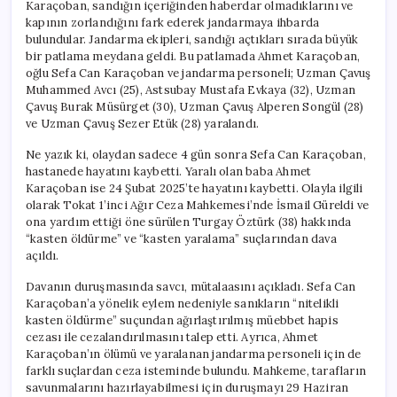
Karaçoban, sandığın içeriğinden haberdar olmadıklarını ve
kapının zorlandığını fark ederek jandarmaya ihbarda
bulundular. Jandarma ekipleri, sandığı açtıkları sırada büyük
bir patlama meydana geldi. Bu patlamada Ahmet Karaçoban,
oğlu Sefa Can Karaçoban ve jandarma personeli; Uzman Çavuş
Muhammed Avcı (25), Astsubay Mustafa Evkaya (32), Uzman
Çavuş Burak Müsürget (30), Uzman Çavuş Alperen Songül (28)
ve Uzman Çavuş Sezer Etük (28) yaralandı.
Ne yazık ki, olaydan sadece 4 gün sonra Sefa Can Karaçoban,
hastanede hayatını kaybetti. Yaralı olan baba Ahmet
Karaçoban ise 24 Şubat 2025’te hayatını kaybetti. Olayla ilgili
olarak Tokat 1’inci Ağır Ceza Mahkemesi’nde İsmail Güreldi ve
ona yardım ettiği öne sürülen Turgay Öztürk (38) hakkında
“kasten öldürme” ve “kasten yaralama” suçlarından dava
açıldı.
Davanın duruşmasında savcı, mütalaasını açıkladı. Sefa Can
Karaçoban’a yönelik eylem nedeniyle sanıkların “nitelikli
kasten öldürme” suçundan ağırlaştırılmış müebbet hapis
cezası ile cezalandırılmasını talep etti. Ayrıca, Ahmet
Karaçoban’ın ölümü ve yaralanan jandarma personeli için de
farklı suçlardan ceza isteminde bulundu. Mahkeme, tarafların
savunmalarını hazırlayabilmesi için duruşmayı 29 Haziran