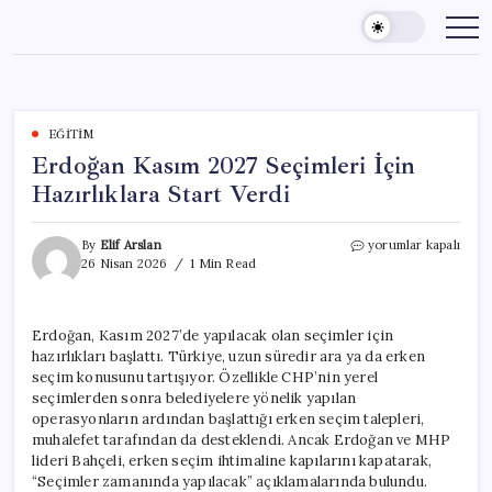
Skip
to
content
EĞITIM
Erdoğan Kasım 2027 Seçimleri İçin
Hazırlıklara Start Verdi
Erdoğan
By
Elif Arslan
yorumlar kapalı
Kasım
26 Nisan 2026
1 Min Read
2027
Seçimleri
İçin
Erdoğan, Kasım 2027’de yapılacak olan seçimler için
Hazırlıklara
hazırlıkları başlattı. Türkiye, uzun süredir ara ya da erken
Start
Verdi
seçim konusunu tartışıyor. Özellikle CHP’nin yerel
için
seçimlerden sonra belediyelere yönelik yapılan
operasyonların ardından başlattığı erken seçim talepleri,
muhalefet tarafından da desteklendi. Ancak Erdoğan ve MHP
lideri Bahçeli, erken seçim ihtimaline kapılarını kapatarak,
“Seçimler zamanında yapılacak” açıklamalarında bulundu.