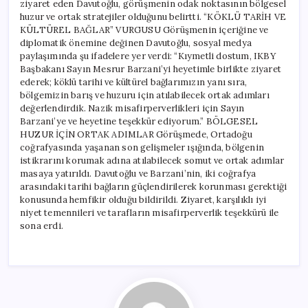
ziyaret eden Davutoğlu, görüşmenin odak noktasının bölgesel
huzur ve ortak stratejiler olduğunu belirtti. “KÖKLÜ TARİH VE
KÜLTÜREL BAĞLAR” VURGUSU Görüşmenin içeriğine ve
diplomatik önemine değinen Davutoğlu, sosyal medya
paylaşımında şu ifadelere yer verdi: “Kıymetli dostum, IKBY
Başbakanı Sayın Mesrur Barzani’yi heyetimle birlikte ziyaret
ederek; köklü tarihi ve kültürel bağlarımızın yanı sıra,
bölgemizin barış ve huzuru için atılabilecek ortak adımları
değerlendirdik. Nazik misafirperverlikleri için Sayın
Barzani’ye ve heyetine teşekkür ediyorum.” BÖLGESEL
HUZUR İÇİN ORTAK ADIMLAR Görüşmede, Ortadoğu
coğrafyasında yaşanan son gelişmeler ışığında, bölgenin
istikrarını korumak adına atılabilecek somut ve ortak adımlar
masaya yatırıldı. Davutoğlu ve Barzani’nin, iki coğrafya
arasındaki tarihi bağların güçlendirilerek korunması gerektiği
konusunda hemfikir olduğu bildirildi. Ziyaret, karşılıklı iyi
niyet temennileri ve tarafların misafirperverlik teşekkürü ile
sona erdi.