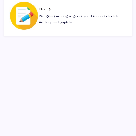
Next
Ne güneş ne rüzgar gerekiyor: Geceleri elektrik
üreten panel yaptılar
SON YAZILAR
DİJİTAL ÜRÜN KALİTESİNDE YAPAY ZEKA DÖNEMİ:
kayIQ.ai, 500 BİN DOLAR TOHUM YATIRIMLA
HAYATA GEÇTİ
Coca Cola ve Pepsi’nin logo savaşı