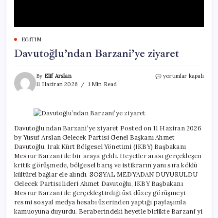
EĞITIM
Davutoğlu’ndan Barzani’ye ziyaret
Davutoğlu’ndan
By
Elif Arslan
yorumlar kapalı
Barzani’ye
11 Haziran 2026
1 Min Read
ziyaret
için
Davutoğlu’ndan Barzani’ye ziyaret Posted on 11 Haziran 2026
by Yusuf Arslan Gelecek Partisi Genel Başkanı Ahmet
Davutoğlu, Irak Kürt Bölgesel Yönetimi (IKBY) Başbakanı
Mesrur Barzani ile bir araya geldi. Heyetler arası gerçekleşen
kritik görüşmede, bölgesel barış ve istikrarın yanı sıra köklü
kültürel bağlar ele alındı. SOSYAL MEDYADAN DUYURULDU
Gelecek Partisi lideri Ahmet Davutoğlu, IKBY Başbakanı
Mesrur Barzani ile gerçekleştirdiği üst düzey görüşmeyi
resmi sosyal medya hesabı üzerinden yaptığı paylaşımla
kamuoyuna duyurdu. Beraberindeki heyetle birlikte Barzani’yi