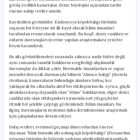
görüş özellikli kameralar, deniz biyolojisi açısından tarihi
öneme sahip veriler sundu.
Kaydedilen görüntüler, Endonezya köpekbalığı türünün
yaşayan bir bireyine ait ilk kayıt olarak bilim insanları
tarafından resmi olarak onaylandı. Bu keşif, deniz canlıları ve
onların davranışları üzerine yapılan araştırmalara yeni bir
boyut kazandırdı.
Su altı görüntülemeleri sırasında yalnızca nadir türler değil,
aynı zamanda tanıdık balıkların sergilediği alışılmadık
davranışlar da dikkat çekti. Normalde insanlardan ve yapay
nesnelerden uzak durmasıyla bilinen “Almaco balığı” (Seriola
rivoliana), kameraların bulunduğu alanlara birkaç kez
yaklaşarak bu cihazlarla aktif bir etkileşim kurdu. Ayrıca, güçlü
akıntılara karşı dayanıklı olan “Hime” balıklarının, diğer deniz
canlılarıyla olan etkileşimleri sırasında sırt yüzgeçlerini
ritmik bir şekilde çırptığı gözlemlendi. Bilim insanları, bu
ilginç davranışların nedenini daha derinlemesine araştırmak
için çalışmalarına devam ediyor.
Dalış verileri, evrimsel geçmişi dinozorlardan önceye
dayanan “künt burunlu altı solungaçlı köpekbalığı” (Hexanchus
griseus) türünün de bölgede varlığını sürdürdüğünü kanıtladı.