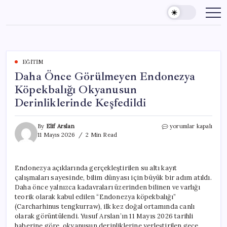
Skip
to
content
EĞITIM
Daha Önce Görülmeyen Endonezya
Köpekbalığı Okyanusun
Derinliklerinde Keşfedildi
Daha
By
Elif Arslan
yorumlar kapalı
Önce
11 Mayıs 2026
2 Min Read
Görülmeyen
Endonezya
Köpekbalığı
Endonezya açıklarında gerçekleştirilen su altı kayıt
Okyanusun
çalışmaları sayesinde, bilim dünyası için büyük bir adım atıldı.
Derinliklerinde
Keşfedildi
Daha önce yalnızca kadavraları üzerinden bilinen ve varlığı
için
teorik olarak kabul edilen “Endonezya köpekbalığı”
(Carcharhinus tengkurraw), ilk kez doğal ortamında canlı
olarak görüntülendi. Yusuf Arslan’ın 11 Mayıs 2026 tarihli
haberine göre, okyanusun derinliklerine yerleştirilen gece