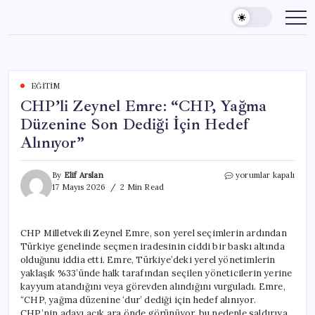
Skip
to
content
EĞITIM
CHP’li Zeynel Emre: “CHP, Yağma
Düzenine Son Dediği İçin Hedef
Alınıyor”
CHP’li
By
Elif Arslan
yorumlar kapalı
Zeynel
17 Mayıs 2026
2 Min Read
Emre:
“CHP,
Yağma
CHP Milletvekili Zeynel Emre, son yerel seçimlerin ardından
Düzenine
Türkiye genelinde seçmen iradesinin ciddi bir baskı altında
Son
Dediği
olduğunu iddia etti. Emre, Türkiye’deki yerel yönetimlerin
İçin
yaklaşık %33’ünde halk tarafından seçilen yöneticilerin yerine
Hedef
kayyum atandığını veya görevden alındığını vurguladı. Emre,
Alınıyor”
“CHP, yağma düzenine ‘dur’ dediği için hedef alınıyor.
için
CHP’nin adayı açık ara önde görünüyor, bu nedenle saldırıya