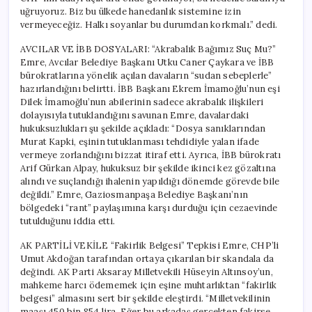
uğruyoruz. Biz bu ülkede hanedanlık sistemine izin
vermeyeceğiz. Halkı soyanlar bu durumdan korkmalı.” dedi.
AVCILAR VE İBB DOSYALARI: “Akrabalık Bağımız Suç Mu?”
Emre, Avcılar Belediye Başkanı Utku Caner Çaykara ve İBB
bürokratlarına yönelik açılan davaların “sudan sebeplerle”
hazırlandığını belirtti. İBB Başkanı Ekrem İmamoğlu’nun eşi
Dilek İmamoğlu’nun abilerinin sadece akrabalık ilişkileri
dolayısıyla tutuklandığını savunan Emre, davalardaki
hukuksuzlukları şu şekilde açıkladı: “Dosya sanıklarından
Murat Kapki, eşinin tutuklanması tehdidiyle yalan ifade
vermeye zorlandığını bizzat itiraf etti. Ayrıca, İBB bürokratı
Arif Gürkan Alpay, hukuksuz bir şekilde ikinci kez gözaltına
alındı ve suçlandığı ihalenin yapıldığı dönemde görevde bile
değildi.” Emre, Gaziosmanpaşa Belediye Başkanı’nın
bölgedeki “rant” paylaşımına karşı durduğu için cezaevinde
tutulduğunu iddia etti.
AK PARTİLİ VEKİLE “Fakirlik Belgesi” Tepkisi Emre, CHP’li
Umut Akdoğan tarafından ortaya çıkarılan bir skandala da
değindi. AK Parti Aksaray Milletvekili Hüseyin Altınsoy’un,
mahkeme harcı ödememek için eşine muhtarlıktan “fakirlik
belgesi” almasını sert bir şekilde eleştirdi. “Milletvekilinin
maaşı 450 bin 854 lira. Eğer bu arkadaş gerçekten fakirse,