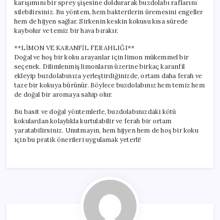
karışımını bir sprey şişesine doldurarak buzdolabı raflarını
silebilirsiniz. Bu yöntem, hem bakterilerin üremesini engeller
hem de hijyen sağlar. Sirkenin keskin kokusu kısa sürede
kaybolur ve temiz bir hava bırakır.
**LİMON VE KARANFİL FERAHLIĞI**
Doğal ve hoş bir koku arayanlar için limon mükemmel bir
seçenek. Dilimlenmiş limonların üzerine birkaç karanfil
ekleyip buzdolabınıza yerleştirdiğinizde, ortam daha ferah ve
taze bir kokuya bürünür. Böylece buzdolabınız hem temiz hem
de doğal bir aromaya sahip olur.
Bu basit ve doğal yöntemlerle, buzdolabınızdaki kötü
kokulardan kolaylıkla kurtulabilir ve ferah bir ortam
yaratabilirsiniz. Unutmayın, hem hijyen hem de hoş bir koku
için bu pratik önerileri uygulamak yeterli!