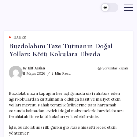
Skip
to
content
HABER
Buzdolabını Taze Tutmanın Doğal
Yolları: Kötü Kokulara Elveda
Buzdolabını
By
Elif Arslan
yorumlar kapalı
Taze
11 Mayıs 2026
2 Min Read
Tutmanın
Doğal
Yolları:
Buzdolabınızın kapağını her açtığınızda sizi rahatsız eden
Kötü
ağır kokulardan kurtulmanın oldukça basit ve maliyet etkin
Kokulara
Elveda
yolları mevcut. Pahalı temizlik ürünlerine para harcamak
için
zorunda kalmadan, evdeki doğal malzemelerle buzdolabınızı
ferahlatabilir ve kötü kokuları yok edebilirsiniz.
İşte, buzdolabınızı ilk günkü gibi taze hissettirecek etkili
yöntemler: