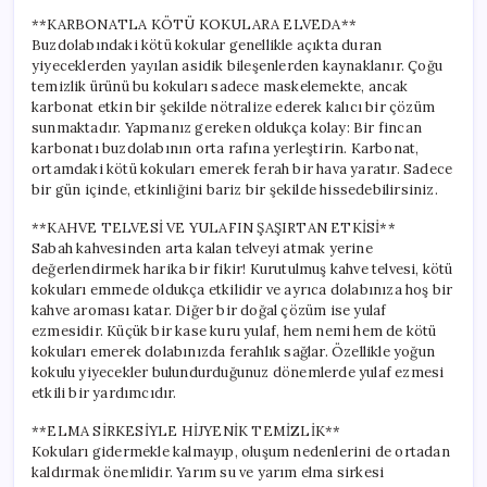
**KARBONATLA KÖTÜ KOKULARA ELVEDA**
Buzdolabındaki kötü kokular genellikle açıkta duran
yiyeceklerden yayılan asidik bileşenlerden kaynaklanır. Çoğu
temizlik ürünü bu kokuları sadece maskelemekte, ancak
karbonat etkin bir şekilde nötralize ederek kalıcı bir çözüm
sunmaktadır. Yapmanız gereken oldukça kolay: Bir fincan
karbonatı buzdolabının orta rafına yerleştirin. Karbonat,
ortamdaki kötü kokuları emerek ferah bir hava yaratır. Sadece
bir gün içinde, etkinliğini bariz bir şekilde hissedebilirsiniz.
**KAHVE TELVESİ VE YULAFIN ŞAŞIRTAN ETKİSİ**
Sabah kahvesinden arta kalan telveyi atmak yerine
değerlendirmek harika bir fikir! Kurutulmuş kahve telvesi, kötü
kokuları emmede oldukça etkilidir ve ayrıca dolabınıza hoş bir
kahve aroması katar. Diğer bir doğal çözüm ise yulaf
ezmesidir. Küçük bir kase kuru yulaf, hem nemi hem de kötü
kokuları emerek dolabınızda ferahlık sağlar. Özellikle yoğun
kokulu yiyecekler bulundurduğunuz dönemlerde yulaf ezmesi
etkili bir yardımcıdır.
**ELMA SİRKESİYLE HİJYENİK TEMİZLİK**
Kokuları gidermekle kalmayıp, oluşum nedenlerini de ortadan
kaldırmak önemlidir. Yarım su ve yarım elma sirkesi