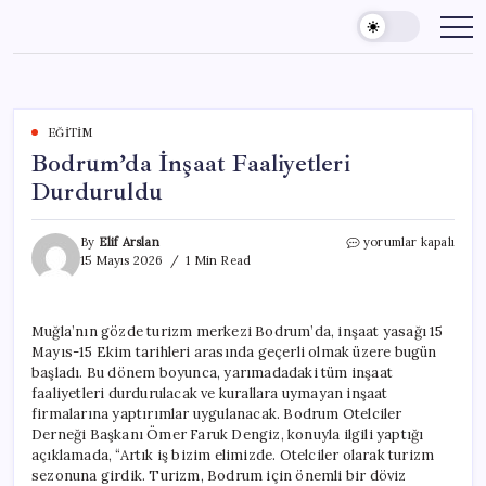
Skip
to
content
EĞITIM
Bodrum’da İnşaat Faaliyetleri
Durduruldu
Bodrum’da
By
Elif Arslan
yorumlar kapalı
İnşaat
15 Mayıs 2026
1 Min Read
Faaliyetleri
Durduruldu
için
Muğla’nın gözde turizm merkezi Bodrum’da, inşaat yasağı 15
Mayıs-15 Ekim tarihleri arasında geçerli olmak üzere bugün
başladı. Bu dönem boyunca, yarımadadaki tüm inşaat
faaliyetleri durdurulacak ve kurallara uymayan inşaat
firmalarına yaptırımlar uygulanacak. Bodrum Otelciler
Derneği Başkanı Ömer Faruk Dengiz, konuyla ilgili yaptığı
açıklamada, “Artık iş bizim elimizde. Otelciler olarak turizm
sezonuna girdik. Turizm, Bodrum için önemli bir döviz