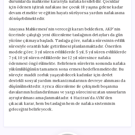
durumlarda mahkeme kararıyla nafaka kesilebilir. Çocuklar
için ödenen iştirak nafakası ise çocuk 18 yaşına gelene kadar
devam etmekte ve eğitim hayatı sürüyorsa yardım nafakasına
dönüşebilmektedir.
Anayasa Mahkemesi’nin vereceği kararı beklerken, AKP’nin
üzerinde çalıştığı yeni düzenleme taslağının detayları da gün
yüzüne çıkmaya başladı. Taslağa göre, nafaka süresinin evlilik
süresiyle orantılı hale getirilmesi planlanmaktadır. Önerilen
modele göre; 3 yıl süren evliliklerde 5 yıl, 5 yıl süren evliliklerde
7 yıl, 10 yıl süren evliliklerde ise 12 yıl süresince nafaka
ödenmesi öngörülmekte. Belirlenen sürelerin sonunda nafaka
yükümlülüğünün tamamen sona ermesi hedeflenmektedir. Bu
süreçte maddi zorluk yaşayabilecek kadınlar için devlet
destekli sosyal yardım mekanizmalarının devreye alınması da
düşünülmektedir. Ayrıca düzenleme ile çekişmeli boşanma
davalarının hızlandırılması ve yargı sürecini uzatan unsurların
ayrıştırılması amaçlanmaktadır. 4 Haziran’da AYM’den
çıkacak karar, hem bu taslağın hem de nafaka sisteminin
geleceğini belirleyecek.