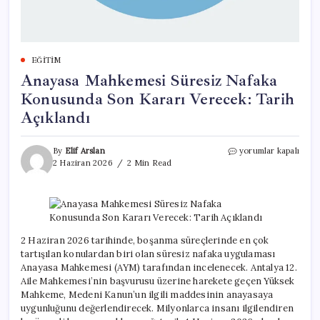
EĞITIM
Anayasa Mahkemesi Süresiz Nafaka
Konusunda Son Kararı Verecek: Tarih
Açıklandı
Anayasa
By
Elif Arslan
yorumlar kapalı
Mahkemesi
2 Haziran 2026
2 Min Read
Süresiz
Nafaka
Konusunda
Son
Kararı
Verecek:
2 Haziran 2026 tarihinde, boşanma süreçlerinde en çok
Tarih
tartışılan konulardan biri olan süresiz nafaka uygulaması
Açıklandı
Anayasa Mahkemesi (AYM) tarafından incelenecek. Antalya 12.
için
Aile Mahkemesi’nin başvurusu üzerine harekete geçen Yüksek
Mahkeme, Medeni Kanun’un ilgili maddesinin anayasaya
uygunluğunu değerlendirecek. Milyonlarca insanı ilgilendiren