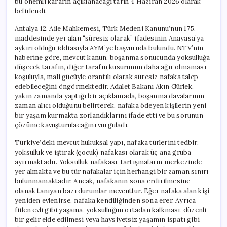
bu önemli kararın açıklanacağı tarih 4 Haziran 2026 olarak
belirlendi.
Antalya 12. Aile Mahkemesi, Türk Medeni Kanunu’nun 175.
maddesinde yer alan “süresiz olarak” ifadesinin Anayasa’ya
aykırı olduğu iddiasıyla AYM’ye başvuruda bulundu. NTV’nin
haberine göre, mevcut kanun, boşanma sonucunda yoksulluğa
düşecek tarafın, diğer tarafın kusurunun daha ağır olmaması
koşuluyla, mali gücüyle orantılı olarak süresiz nafaka talep
edebileceğini öngörmektedir. Adalet Bakanı Akın Gürlek,
yakın zamanda yaptığı bir açıklamada, boşanma davalarının
zaman alıcı olduğunu belirterek, nafaka ödeyen kişilerin yeni
bir yaşam kurmakta zorlandıklarını ifade etti ve bu sorunun
çözüme kavuşturulacağını vurguladı.
Türkiye’deki mevcut hukuksal yapı, nafaka türlerini tedbir,
yoksulluk ve iştirak (çocuk) nafakası olarak üç ana gruba
ayırmaktadır. Yoksulluk nafakası, tartışmaların merkezinde
yer almakta ve bu tür nafakalar için herhangi bir zaman sınırı
bulunmamaktadır. Ancak, nafakanın sona erdirilmesine
olanak tanıyan bazı durumlar mevcuttur. Eğer nafaka alan kişi
yeniden evlenirse, nafaka kendiliğinden sona erer. Ayrıca
fiilen evli gibi yaşama, yoksulluğun ortadan kalkması, düzenli
bir gelir elde edilmesi veya haysiyetsiz yaşamın ispatı gibi