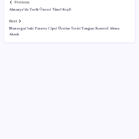
Previous
Almanya’da Tarih Öncesi Tünel Keşfi
Next
Manavgat’taki Patates Cipsi Üretim Tesisi Yangını Kontrol Altına
Alındı
SON YAZILAR
Google Messages’a Yeni Uzun Basma Menüsü Geldi
ABD’de kısa vadeli enflasyon beklentisi geriledi
Salgın hızla yayıldı: 1,5 milyon koli yumurta toplatıldı