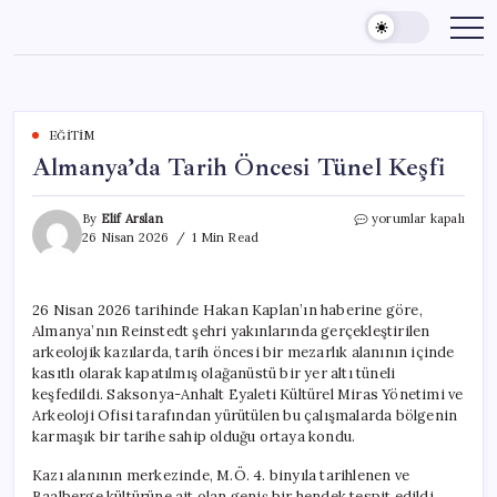
Skip
to
content
EĞITIM
Almanya’da Tarih Öncesi Tünel Keşfi
Almanya’da
By
Elif Arslan
yorumlar kapalı
Tarih
26 Nisan 2026
1 Min Read
Öncesi
Tünel
Keşfi
26 Nisan 2026 tarihinde Hakan Kaplan’ın haberine göre,
için
Almanya’nın Reinstedt şehri yakınlarında gerçekleştirilen
arkeolojik kazılarda, tarih öncesi bir mezarlık alanının içinde
kasıtlı olarak kapatılmış olağanüstü bir yer altı tüneli
keşfedildi. Saksonya-Anhalt Eyaleti Kültürel Miras Yönetimi ve
Arkeoloji Ofisi tarafından yürütülen bu çalışmalarda bölgenin
karmaşık bir tarihe sahip olduğu ortaya kondu.
Kazı alanının merkezinde, M.Ö. 4. binyıla tarihlenen ve
Baalberge kültürüne ait olan geniş bir hendek tespit edildi.