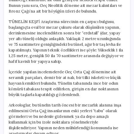
Bunun yanı sıra, Geç Neolitik döneme ait mezar kalıntıları ve
Bronz Çağı’na ait bir höyüğün izleri de bulundu.
TÜNELİN KEŞFİ Araştırma sürecinin en çarpıcı bulgusu,
başlangıçta oval bir mezar çukuru olarak düşünülen yapının,
derinlemesine incelendikten sonra bir “erdstall” (dar, yapay
yer altı tüneli) olduğu anlaşıldı. Yaklaşık 2 metre uzunluğunda
ve 75 santimetre genişliğindeki bu tünel, ağır bir taş levha ile
kapatılmıştı. Yapının teknik özellikleri ise şöyle: Yükseklik 1 ila
1,25 metre, genişlik 50 ila 70 santimetre arasında değişiyor ve
hafif kavisli bir yapıya sahip.
İçeride yapılan incelemelerde Geç Orta Çağ dönemine ait
seramik parçaları, demir bir at nalı, bir tilki iskeleti ve küçük
hayvan kemikleri bulundu. Tünelin tabanında ince bir odun
kömürü tabakası tespit edilirken, girişin en dar noktasının
büyük taşlarla kapatıldığı gözlemlendi.
Arkeologlar, bu tünelin tarih öncesi bir mezarlık alanına inşa
edilmesini Orta Çağ insanlarının eski yerleri “tabu” olarak
görmeleri ve bu nedenle gizlenmek ya da depo amaçlı
kullanmak için bu izole noktalara yönelmeleriyle
ilişkilendiriyor. Yapının neden mühürlendiği konusunda ise
araştırmalar devam ediyor.