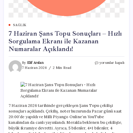
SAĞLIK
7 Haziran Şans Topu Sonuçları – Hızlı
Sorgulama Ekranı ile Kazanan
Numaralar Açıklandı!
7
By
Elif Arslan
yorumlar kapalı
Haziran
7 Haziran 2026
2 Min Read
Şans
Topu
Sonuçları
–
Hızlı
Sorgulama
Ekranı
7 Haziran 2026 tarihinde gerçekleşen Şans Topu çekilişi
ile
sonuçları açıklandı. Çekiliş, noter huzurunda Pazar günü saat
Kazanan
20:00’de yapıldı ve Milli Piyango Online’ın YouTube
Numaralar
kanalından da canlı yayınlandı. Merakla beklenen bu çekilişte,
Açıklandı!
büyük ikramiye devretti. Ayrıca, 5 bilenler, 4+1 bilenler, 4
için