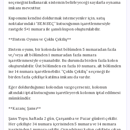
seçeneğini kullanarak sistemin belirleyeceği sayılarla oynama
imkanı mevcuttur.
Kuponunu kendisi doldurmak istemeyenler için, satış
noktalarındaki “SEN SEÇ” kutucuğunun işaretlenmesiyle
rastgele 5+1 numara ile şanslı kupon oluşturulabilir.
**Sistem Oyunu ve Çoklu Çekiliş**
Sistem oyunu, bir kolonda üst bölümden 5 numaradan fazla
ve/veya alt bölümden 1 numaradan fazla numara
işaretlenmesiyle oynanabilir. Bu durumda birden fazla kolon
oluşturulabilir. Üst bölümden en fazla 10 numara, alt bölümden
ise 14 numara işaretlenebilir. “Çoklu Çekiliş” seçeneği ile
birden fazla çekilişe katılma imkanı da vardır.
Eğer doldurduğunuz kolondan vazgeçerseniz, kolonun
altındaki iptal kutucuğunu işaretleyerek kolonun iptal edilmesi
mümkündür.
**Kazanç Şansı**
Şans Topu, haftada 2 gün, Çarşamba ve Pazar günleri çekilir.
Her çekilişte 34 numara içerisinden 5 numara ve 14 numara
içerisinden 1 numara çekilir. Oynadığınız kolon çekilişte çıkan