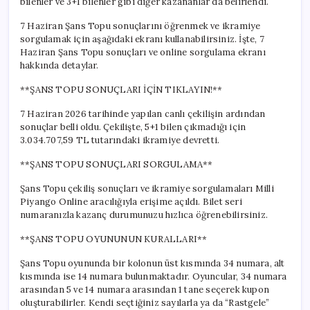
bilenler ve 3+1 bilenler gibi diğer kazananlar da belirlendi.
7 Haziran Şans Topu sonuçlarını öğrenmek ve ikramiye
sorgulamak için aşağıdaki ekranı kullanabilirsiniz. İşte, 7
Haziran Şans Topu sonuçları ve online sorgulama ekranı
hakkında detaylar.
**ŞANS TOPU SONUÇLARI İÇİN TIKLAYIN!**
7 Haziran 2026 tarihinde yapılan canlı çekilişin ardından
sonuçlar belli oldu. Çekilişte, 5+1 bilen çıkmadığı için
3.034.707,59 TL tutarındaki ikramiye devretti.
**ŞANS TOPU SONUÇLARI SORGULAMA**
Şans Topu çekiliş sonuçları ve ikramiye sorgulamaları Milli
Piyango Online aracılığıyla erişime açıldı. Bilet seri
numaranızla kazanç durumunuzu hızlıca öğrenebilirsiniz.
**ŞANS TOPU OYUNUNUN KURALLARI**
Şans Topu oyununda bir kolonun üst kısmında 34 numara, alt
kısmında ise 14 numara bulunmaktadır. Oyuncular, 34 numara
arasından 5 ve 14 numara arasından 1 tane seçerek kupon
oluşturabilirler. Kendi seçtiğiniz sayılarla ya da “Rastgele”