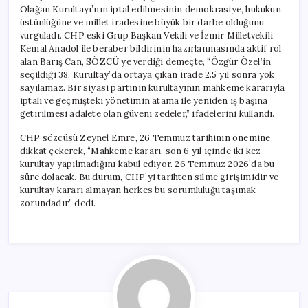
Olağan Kurultayı’nın iptal edilmesinin demokrasiye, hukukun
üstünlüğüne ve millet iradesine büyük bir darbe olduğunu
vurguladı. CHP eski Grup Başkan Vekili ve İzmir Milletvekili
Kemal Anadol ile beraber bildirinin hazırlanmasında aktif rol
alan Barış Can, SÖZCÜ’ye verdiği demeçte, “Özgür Özel’in
seçildiği 38. Kurultay’da ortaya çıkan irade 2.5 yıl sonra yok
sayılamaz. Bir siyasi partinin kurultayının mahkeme kararıyla
iptali ve geçmişteki yönetimin atama ile yeniden iş başına
getirilmesi adalete olan güveni zedeler,” ifadelerini kullandı.
CHP sözcüsü Zeynel Emre, 26 Temmuz tarihinin önemine
dikkat çekerek, “Mahkeme kararı, son 6 yıl içinde iki kez
kurultay yapılmadığını kabul ediyor. 26 Temmuz 2026’da bu
süre dolacak. Bu durum, CHP’yi tarihten silme girişimidir ve
kurultay kararı almayan herkes bu sorumluluğu taşımak
zorundadır” dedi.