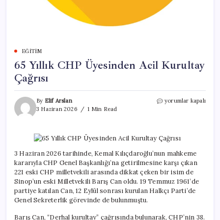
EĞITIM
65 Yıllık CHP Üyesinden Acil Kurultay
Çağrısı
65
By
Elif Arslan
yorumlar kapalı
Yıllık
3 Haziran 2026
1 Min Read
CHP
Üyesinden
Acil
Kurultay
Çağrısı
3 Haziran 2026 tarihinde, Kemal Kılıçdaroğlu’nun mahkeme
için
kararıyla CHP Genel Başkanlığı’na getirilmesine karşı çıkan
221 eski CHP milletvekili arasında dikkat çeken bir isim de
Sinop’un eski Milletvekili Barış Can oldu. 19 Temmuz 1961’de
partiye katılan Can, 12 Eylül sonrası kurulan Halkçı Parti’de
Genel Sekreterlik görevinde de bulunmuştu.
Barış Can, “Derhal kurultay” çağrısında bulunarak, CHP’nin 38.