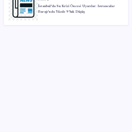
İstanbul’da Su Krizi Öncesi Uyarılar: Istrancalar
Barajı’nda Yüzde 9’luk Düşüş
SON YAZILAR
ABD’de kısa vadeli enflasyon beklentisi geriledi
Salgın hızla yayıldı: 1,5 milyon koli yumurta toplatıldı
Fiyatını gören kapış kapış alıyor: Talebe stok
yetişmiyor
Prof. Dr. Osman Müftüoğlu açıkladı… Poşet çaydaki