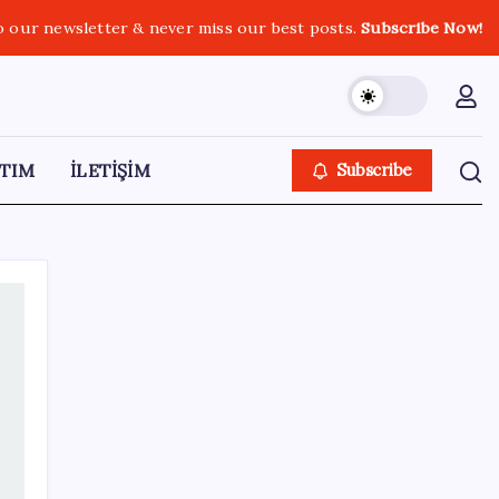
o our newsletter & never miss our best posts.
Subscribe Now!
TIM
İLETİŞİM
Subscribe
SON YAZILAR
Google Messages’a Yeni Uzun Basma
Menüsü Geldi