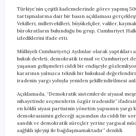
Türkiye’nin çeşitli kademelerinde görev yapmış 500
tartışmalarına dair bir basın açıklaması gerçekleşt
Vekilleri, milletvekilleri, büyükelçiler, valiler, k
bürokratların bulunduğu bu grup, Cumhuriyet Halk P
izlediklerini ifade etti.
Mülkiyeli Cumhuriyetçi Aydınlar olarak yaptıkları a
hukuk devleti, demokratik temsil ve Cumhuriyet de
yaşanan gelişmeleri ciddi bir endişeyle gözlemliyoru
kararının yalnızca teknik bir hukuksal değerlendir
iradenin yargı yoluyla yeniden şekillendirilmesi anl
Açıklamada, “Demokratik sistemlerde siyasal meşru
nihayetinde seçmenlerin özgür iradesidir” ifadesine
en köklü siyasi partisinin yönetim yapısının yargı 
demokrasisinin geleceği açısından da ciddi bir sorun
sandık ve demokratik süreçler yerine yargısal müda
sağlıklı işleyişi ile bağdaşmamaktadır” denildi.