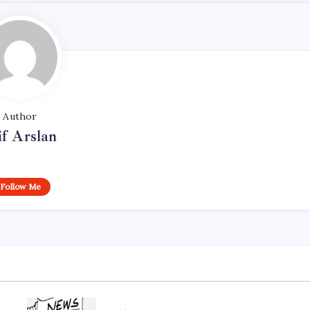
Author
if Arslan
Follow Me