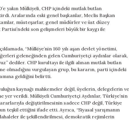
Çağrı
’e yakın Mülkiyeli, CHP içindeki mutlak butlan
için
irdi. Aralarında eski genel başkanlar, Meclis Başkan
aymakamlar, müsteşarlar, genel müdürler ve üst düzey
artisi’ndeki son gelişmeleri büyük bir kaygı ile
çıklamada, “Mülkiye’nin 160 yılı aşan devlet yönetimi,
ğerleri geleneğinden gelen Cumhuriyetçi aydınlar olarak,
z” dediler. CHP kurultayı ile ilgili alınan mutlak butlan
me olmadığını vurgulayan grup, bu kararın, parti içindeki
amına geldiğini belirtti.
luğun kaynağı mahkemeler değil, üyelerin, delegelerin ve
 yer verildi. Mülkiyeli Cumhuriyetçi Aydınlar, Türkiye’nin
kararlarıyla değiştirilmesinin sadece CHP değil, Türkiye
 teşkil ettiğini ifade etti. Ayrıca, “Siyasal yarışmanın
haleler ile şekillendirilmesi, demokratik rejimlerin