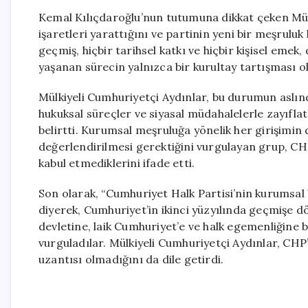
Kemal Kılıçdaroğlu’nun tutumuna dikkat çeken Mül
işaretleri yarattığını ve partinin yeni bir meşruluk
geçmiş, hiçbir tarihsel katkı ve hiçbir kişisel emek
yaşanan sürecin yalnızca bir kurultay tartışması o
Mülkiyeli Cumhuriyetçi Aydınlar, bu durumun aslın
hukuksal süreçler ve siyasal müdahalelerle zayıfla
belirtti. Kurumsal meşruluğa yönelik her girişimi
değerlendirilmesi gerektiğini vurgulayan grup, CH
kabul etmediklerini ifade etti.
Son olarak, “Cumhuriyet Halk Partisi’nin kurumsa
diyerek, Cumhuriyet’in ikinci yüzyılında geçmişe d
devletine, laik Cumhuriyet’e ve halk egemenliğine ba
vurguladılar. Mülkiyeli Cumhuriyetçi Aydınlar, CHP’n
uzantısı olmadığını da dile getirdi.