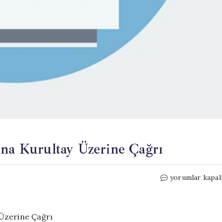
’na Kurultay Üzerine Çağrı
500
yorumlar kapal
Mülkiyeli’den
Kılıçdaroğlu’na
Kurultay
Üzerine