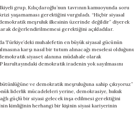
kiyeli grup, Kılıçdaroğlu’nun tavrının kamuoyunda soru
 krizi yaşamaması gerektiğini vurguladı. “Hiçbir siyasal
, demokratik meşruluk ilkesinin üzerinde değildir” diyerek
larak değerlendirilmemesi gerektiğini açıkladılar.
da Türkiye’deki muhalefetin en büyük siyasal gücünün
tılmasına karşı nasıl bir tutum alınacağı meselesi olduğun
n demokratik siyaset alanına müdahale olarak
P kurultayındaki demokratik iradenin yok sayılmasını
l bütünlüğüne ve demokratik meşruluğuna sahip çıkıyoruz”
önük liderlik mücadeleleri yerine, demokrasiye, hukuk
ğlı güçlü bir siyasi gelecek inşa edilmesi gerektiğini
in kimliğinin herhangi bir kişinin siyasi kariyerinin