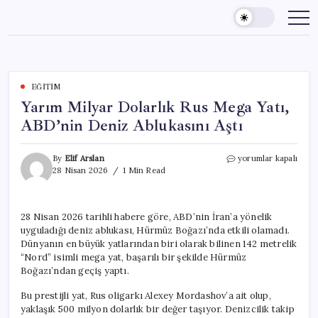
Skip
to
content
EĞITIM
Yarım Milyar Dolarlık Rus Mega Yatı,
ABD’nin Deniz Ablukasını Aştı
Yarım
By
Elif Arslan
yorumlar kapalı
Milyar
28 Nisan 2026
1 Min Read
Dolarlık
Rus
Mega
28 Nisan 2026 tarihli habere göre, ABD’nin İran’a yönelik
Yatı,
uyguladığı deniz ablukası, Hürmüz Boğazı’nda etkili olamadı.
ABD’nin
Deniz
Dünyanın en büyük yatlarından biri olarak bilinen 142 metrelik
Ablukasını
“Nord” isimli mega yat, başarılı bir şekilde Hürmüz
Aştı
Boğazı’ndan geçiş yaptı.
için
Bu prestijli yat, Rus oligarkı Alexey Mordashov’a ait olup,
yaklaşık 500 milyon dolarlık bir değer taşıyor. Denizcilik takip