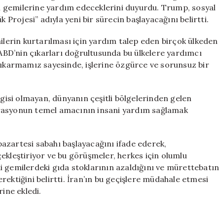
İnisiyatif
rin gemilerine yardım edeceklerini duyurdu. Trump, sosyal
için
rojesi” adıyla yeni bir sürecin başlayacağını belirtti.
erin kurtarılması için yardım talep eden birçok ülkeden
e ABD’nin çıkarları doğrultusunda bu ülkelere yardımcı
 çıkarmamız sayesinde, işlerine özgürce ve sorunsuz bir
lgisi olmayan, dünyanın çeşitli bölgelerinden gelen
erasyonun temel amacının insani yardım sağlamak
azartesi sabahı başlayacağını ifade ederek,
ekleştiriyor ve bu görüşmeler, herkes için olumlu
ili gemilerdeki gıda stoklarının azaldığını ve mürettebatın
ektiğini belirtti. İran’ın bu geçişlere müdahale etmesi
rine ekledi.