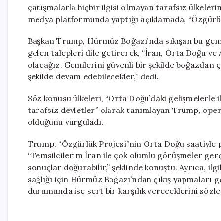
çatışmalarla hiçbir ilgisi olmayan tarafsız ülkele
medya platformunda yaptığı açıklamada, “Özgürlük P
Başkan Trump, Hürmüz Boğazı’nda sıkışan bu gemil
gelen talepleri dile getirerek, “İran, Orta Doğu v
olacağız. Gemilerini güvenli bir şekilde boğazdan
şekilde devam edebilecekler,” dedi.
Söz konusu ülkeleri, “Orta Doğu’daki gelişmelerle i
tarafsız devletler” olarak tanımlayan Trump, op
olduğunu vurguladı.
Trump, “Özgürlük Projesi”nin Orta Doğu saatiyle p
“Temsilcilerim İran ile çok olumlu görüşmeler gerç
sonuçlar doğurabilir,” şeklinde konuştu. Ayrıca, ilg
sağlığı için Hürmüz Boğazı’ndan çıkış yapmaları ger
durumunda ise sert bir karşılık vereceklerini sözle