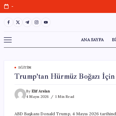
Skip
-
to
content
https://www.facebook.com/
https://twitter.com/
https://t.me/
https://www.instagram.com/
https://youtube.com/
ANA SAYFA
E
EĞITIM
Trump’tan Hürmüz Boğazı İçin Y
By
Elif Arslan
4 Mayıs 2026
1 Min Read
ABD Başkanı Donald Trump, 4 Mayıs 2026 tarihin