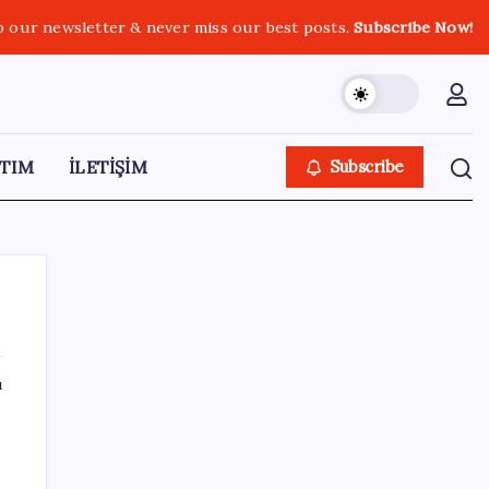
o our newsletter & never miss our best posts.
Subscribe Now!
TIM
İLETİŞİM
Subscribe
ı
SON YAZILAR
DİJİTAL ÜRÜN KALİTESİNDE YAPAY ZEKA
DÖNEMİ: kayIQ.ai, 500 BİN DOLAR TOHUM