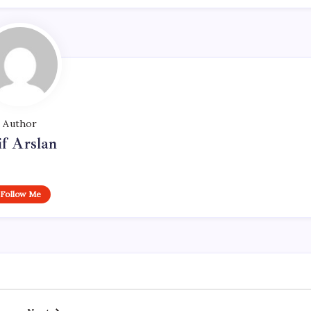
Author
if Arslan
Follow Me