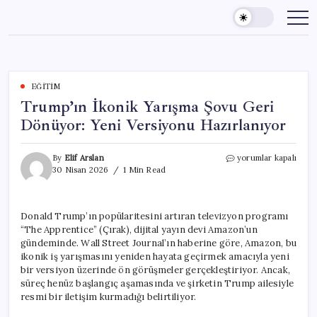
Skip
to
content
EĞITIM
Trump’ın İkonik Yarışma Şovu Geri
Dönüyor: Yeni Versiyonu Hazırlanıyor
Trump’ın
By
Elif Arslan
yorumlar kapalı
İkonik
30 Nisan 2026
1 Min Read
Yarışma
Şovu
Geri
Donald Trump’ın popülaritesini artıran televizyon programı
Dönüyor:
“The Apprentice” (Çırak), dijital yayın devi Amazon’un
Yeni
Versiyonu
gündeminde. Wall Street Journal’ın haberine göre, Amazon, bu
Hazırlanıyor
ikonik iş yarışmasını yeniden hayata geçirmek amacıyla yeni
için
bir versiyon üzerinde ön görüşmeler gerçekleştiriyor. Ancak,
süreç henüz başlangıç aşamasında ve şirketin Trump ailesiyle
resmi bir iletişim kurmadığı belirtiliyor.