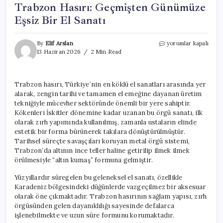
Trabzon Hasırı: Geçmişten Günümüze
Eşsiz Bir El Sanatı
Trabzon
By
Elif Arslan
yorumlar kapalı
Hasırı:
13 Haziran 2026
2 Min Read
Geçmişten
Günümüze
Eşsiz
Trabzon hasırı, Türkiye’nin en köklü el sanatları arasında yer
Bir
alarak, zengin tarihi ve tamamen el emeğine dayanan üretim
El
Sanatı
tekniğiyle mücevher sektöründe önemli bir yere sahiptir.
için
Kökenleri İskitler dönemine kadar uzanan bu örgü sanatı, ilk
olarak zırh yapımında kullanılmış, zamanla ustaların elinde
estetik bir forma bürünerek takılara dönüştürülmüştür.
Tarihsel süreçte savaşçıları koruyan metal örgü sistemi,
Trabzon’da altının ince teller haline getirilip ilmek ilmek
örülmesiyle “altın kumaş” formuna gelmiştir.
Yüzyıllardır süregelen bu geleneksel el sanatı, özellikle
Karadeniz bölgesindeki düğünlerde vazgeçilmez bir aksesuar
olarak öne çıkmaktadır. Trabzon hasırının sağlam yapısı, zırh
örgüsünden gelen dayanıklılığı sayesinde defalarca
işlenebilmekte ve uzun süre formunu korumaktadır.