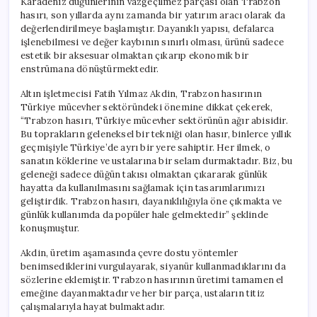
Karadeniz düğünlerinin vazgeçilmez parçası olan Trabzon
hasırı, son yıllarda aynı zamanda bir yatırım aracı olarak da
değerlendirilmeye başlamıştır. Dayanıklı yapısı, defalarca
işlenebilmesi ve değer kaybının sınırlı olması, ürünü sadece
estetik bir aksesuar olmaktan çıkarıp ekonomik bir
enstrümana dönüştürmektedir.
Altın işletmecisi Fatih Yılmaz Akdin, Trabzon hasırının
Türkiye mücevher sektöründeki önemine dikkat çekerek,
“Trabzon hasırı, Türkiye mücevher sektörünün ağır abisidir.
Bu toprakların geleneksel bir tekniği olan hasır, binlerce yıllık
geçmişiyle Türkiye’de ayrı bir yere sahiptir. Her ilmek, o
sanatın köklerine ve ustalarına bir selam durmaktadır. Biz, bu
geleneği sadece düğün takısı olmaktan çıkararak günlük
hayatta da kullanılmasını sağlamak için tasarımlarımızı
geliştirdik. Trabzon hasırı, dayanıklılığıyla öne çıkmakta ve
günlük kullanımda da popüler hale gelmektedir” şeklinde
konuşmuştur.
Akdin, üretim aşamasında çevre dostu yöntemler
benimsediklerini vurgulayarak, siyanür kullanmadıklarını da
sözlerine eklemiştir. Trabzon hasırının üretimi tamamen el
emeğine dayanmaktadır ve her bir parça, ustaların titiz
çalışmalarıyla hayat bulmaktadır.