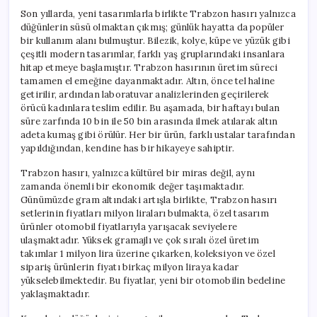
Son yıllarda, yeni tasarımlarla birlikte Trabzon hasırı yalnızca
düğünlerin süsü olmaktan çıkmış; günlük hayatta da popüler
bir kullanım alanı bulmuştur. Bilezik, kolye, küpe ve yüzük gibi
çeşitli modern tasarımlar, farklı yaş gruplarındaki insanlara
hitap etmeye başlamıştır. Trabzon hasırının üretim süreci
tamamen el emeğine dayanmaktadır. Altın, önce tel haline
getirilir, ardından laboratuvar analizlerinden geçirilerek
örücü kadınlara teslim edilir. Bu aşamada, bir haftayı bulan
süre zarfında 10 bin ile 50 bin arasında ilmek atılarak altın
adeta kumaş gibi örülür. Her bir ürün, farklı ustalar tarafından
yapıldığından, kendine has bir hikayeye sahiptir.
Trabzon hasırı, yalnızca kültürel bir miras değil, aynı
zamanda önemli bir ekonomik değer taşımaktadır.
Günümüzde gram altındaki artışla birlikte, Trabzon hasırı
setlerinin fiyatları milyon liraları bulmakta, özel tasarım
ürünler otomobil fiyatlarıyla yarışacak seviyelere
ulaşmaktadır. Yüksek gramajlı ve çok sıralı özel üretim
takımlar 1 milyon lira üzerine çıkarken, koleksiyon ve özel
sipariş ürünlerin fiyatı birkaç milyon liraya kadar
yükselebilmektedir. Bu fiyatlar, yeni bir otomobilin bedeline
yaklaşmaktadır.