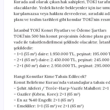
Kurada asil olarak çıkan hak sahipleri, TOKİ tara
olacaklardır. Yedek listede bekleyenler için ise um
karşılamazsa veya hakkını devrederse, sıradaki ad
planı ve teslim tarihleri gibi konular TOKİ’nin res
İstanbul TOKİ Konut Fiyatları ve Ödeme Şartları
TOKİ’nin 500 bin konut projesinin ödeme planı gen
vade ile taksitlendirilmesi şeklinde olacaktır. İstan
şekildedir:
– 1+1 (55 m²) daire: 1.950.000 TL, peşinat: 195.000 T
– 2+1 (65 m²) daire: 2.450.000 TL, peşinat: 245.000 
– 2+1 (80 m²) daire: 2.950.000 TL, peşinat: 295.000 
Hangi Konutlar Kime Tahsis Edilecek?
Konut Belirleme Kurası’nda vatandaşlara tahsis edil
– Şehit Aileleri / Terör-Harp-Vazife Malulleri: 2+1
– Gaziler (Kıbrıs, Kore): 2+1 (65 m²)
– En az %40 Engelli: 2+1 (65 m²)
– Emekliler: 1+1 (55 m²) ve 2+1 (65 m²)