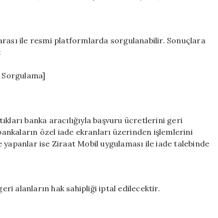
ve
Çıkmayanlar
İçin
Rehber
umarası ile resmi platformlarda sorgulanabilir. Sonuçlara
için
:
u Sorgulama]
kları banka aracılığıyla başvuru ücretlerini geri
 bankaların özel iade ekranları üzerinden işlemlerini
 yapanlar ise Ziraat Mobil uygulaması ile iade talebinde
eri alanların hak sahipliği iptal edilecektir.