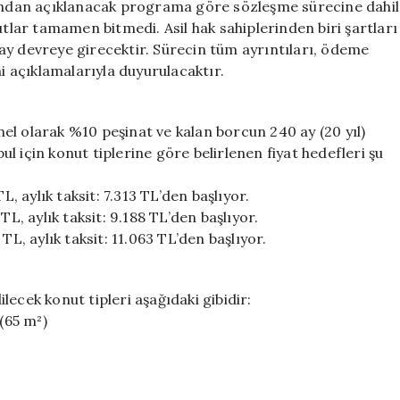
fından açıklanacak programa göre sözleşme sürecine dahil
utlar tamamen bitmedi. Asil hak sahiplerinden biri şartları
ay devreye girecektir. Sürecin tüm ayrıntıları, ödeme
mi açıklamalarıyla duyurulacaktır.
el olarak %10 peşinat ve kalan borcun 240 ay (20 yıl)
bul için konut tiplerine göre belirlenen fiyat hedefleri şu
L, aylık taksit: 7.313 TL’den başlıyor.
TL, aylık taksit: 9.188 TL’den başlıyor.
TL, aylık taksit: 11.063 TL’den başlıyor.
ecek konut tipleri aşağıdaki gibidir:
 (65 m²)