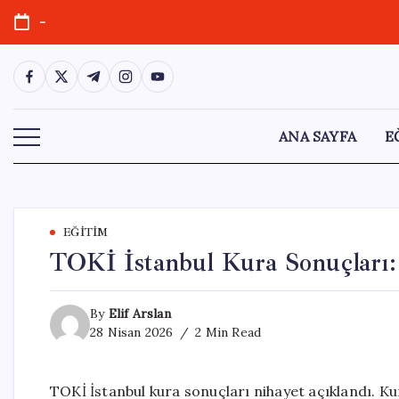
Skip
-
to
content
https://www.facebook.com/
https://twitter.com/
https://t.me/
https://www.instagram.com/
https://youtube.com/
ANA SAYFA
E
EĞITIM
TOKİ İstanbul Kura Sonuçları:
By
Elif Arslan
28 Nisan 2026
2 Min Read
TOKİ İstanbul kura sonuçları nihayet açıklandı. Ku