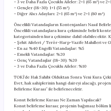
– 3 ve Daha Fazla Çocuklu Aileler: 2+1 (65 m²) ve 2+
– Gençler (18–30): 1+1 (55 m²)
– Diğer Alıcı Adayları: 2+1 (65 m²) ve 2+1 (80 m²)
Öncelikli Vatandaşların Kontenjanları Nasıl Belirl
Öncelikli vatandaşlara kura çekiminde belirli konte
kategorisinden kura çekimine dahil olabilecektir. K
– Şehit Aileleri / Terör-Harp-Vazife Malulleri ve G
– En az %40 Engelli Vatandaşlar: %5
– Emekli Vatandaşlar: %20
– Genç Vatandaşlar (18–30): %20
– 3 ve Daha Fazla Çocuklu Aileler: %10
TOKİ’de Hak Sahibi Olduktan Sonra Yeni Kura Çeki
Evet, hak sahiplerinin hangi daireyi alacağı, proj
Belirleme Kurası” ile belirlenecektir.
Konut Belirleme Kurası Ne Zaman Yapılacak?
Konut belirleme kurası; projenin bağımsız bölüm lis