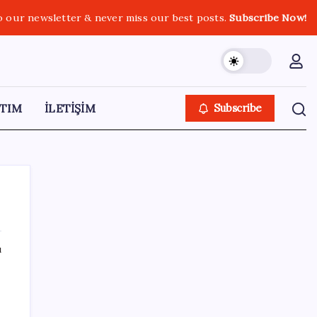
o our newsletter & never miss our best posts.
Subscribe Now!
TIM
İLETİŞİM
Subscribe
ı
SON YAZILAR
Google Messages’a Yeni Uzun Basma
Menüsü Geldi