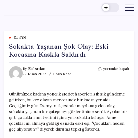
Skip
to
content
EĞITIM
Sokakta Yaşanan Şok Olay: Eski
Kocasına Kaskla Saldırdı
Sokakta
By
Elif Arslan
yorumlar kapalı
Yaşanan
27 Nisan 2026
1 Min Read
Şok
Olay:
Eski
Günümüzde kadına yönelik şiddet haberleri sık sık gündeme
Kocasına
gelirken, bu kez olayın merkezinde bir kadın yer aldı.
Kaskla
Saldırdı
Geçtiğimiz gün Esenyurt ilçesinde meydana gelen olay,
için
sokakta yaşanan bir çatışmayı gözler önüne serdi. Ayrılan bir
çift, çocuklarının teslimi için aynı sokakta buluştu. Anne,
çocuklarını almaya geldiği esnada eski eşi, “Çocukları neden
geç alıyorsun?” diyerek duruma tepki gösterdi.