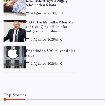
krizi riski artıyor! Sağlığı
tehdit eden 5 hata
4 Ağustos 2026
0
YENİ Partili Bülbül’den afet
çağrısı: ‘Çine acilen afet
bölgesi ilan edilmeli’
3 Ağustos 2026
0
Değerinden 500 milyar dolar
eridi
EĞITIM
Coca 
2 Ağustos 2026
0
By
Elif
Top Stories