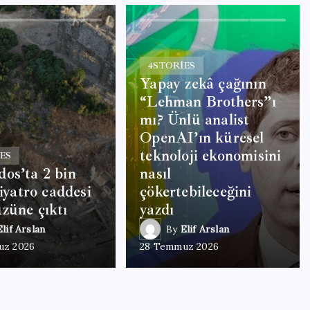
4
STORIES
Yapay zekâ çağının
“Lehman Brothers”ı
mı? Ünlü analist
OpenAI’ın küresel
teknoloji ekonomisini
ES
os’ta 2 bin
nasıl
tiyatro caddesi
çökertebileceğini
züne çıktı
yazdı
Elif Arslan
By
Elif Arslan
uz 2026
28 Temmuz 2026