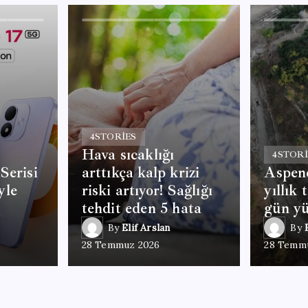
4
STORIES
Hava sıcaklığı
4
STORI
Serisi
arttıkça kalp krizi
Aspend
yle
riski artıyor! Sağlığı
yıllık 
tehdit eden 5 hata
gün yü
By
Elif Arslan
By
28 Temmuz 2026
28 Temm