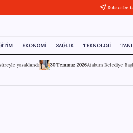
Subscribe t
ĞİTİM
EKONOMİ
SAĞLIK
TEKNOLOJİ
TANI
026
Atakum Belediye Başkanı Serhat Türkel ile 20 meclis üyesi 