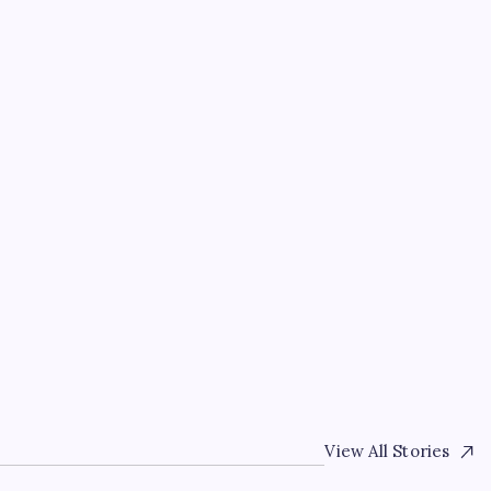
HABER
Hava sıcaklığı arttıkça 
artıyor! Sağlığı tehdit 
By
Elif Arslan
4 Ağustos 2026
View All Stories