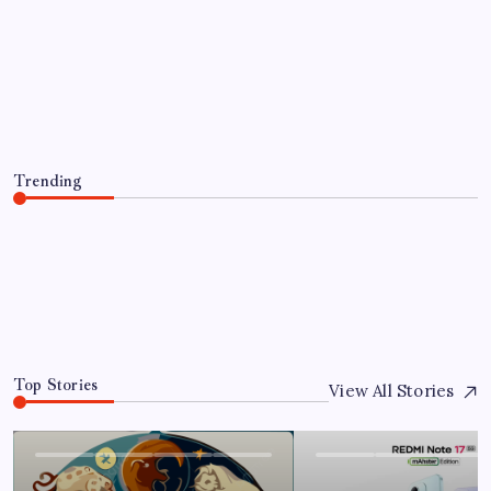
EĞITIM
Coca Cola ve Pepsi’nin logo savaşı
By
Elif Arslan
4 Ağustos 2026
Trending
Coca Cola ve Pepsi’nin logo savaşı
4 Ağustos 2026
0
Top Stories
View All Stories