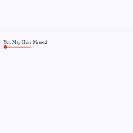
You May Have Missed
EĞITIM