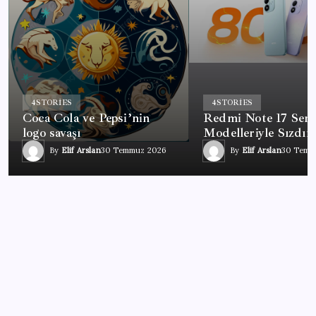
4
STORIES
4
STORIES
Coca Cola ve Pepsi’nin
Redmi Note 17 Seri
logo savaşı
Modelleriyle Sızdırı
By
Elif Arslan
30 Temmuz 2026
By
Elif Arslan
30 Temm