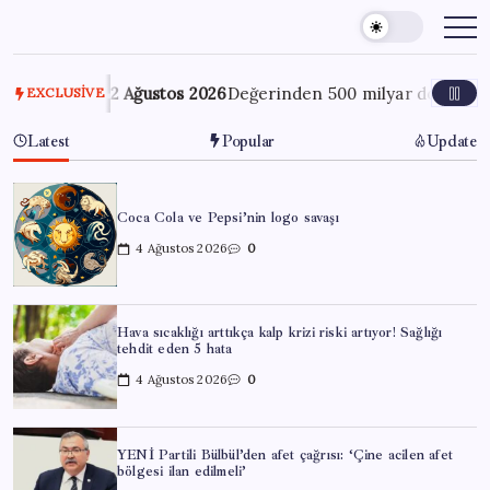
Skip
to
content
i’
2 Ağustos 2026
Değerinden 500 milyar dolar eridi
3
EXCLUSIVE
Latest
Popular
Update
Coca Cola ve Pepsi’nin logo savaşı
4 Ağustos 2026
0
Hava sıcaklığı arttıkça kalp krizi riski artıyor! Sağlığı
tehdit eden 5 hata
4 Ağustos 2026
0
YENİ Partili Bülbül’den afet çağrısı: ‘Çine acilen afet
bölgesi ilan edilmeli’