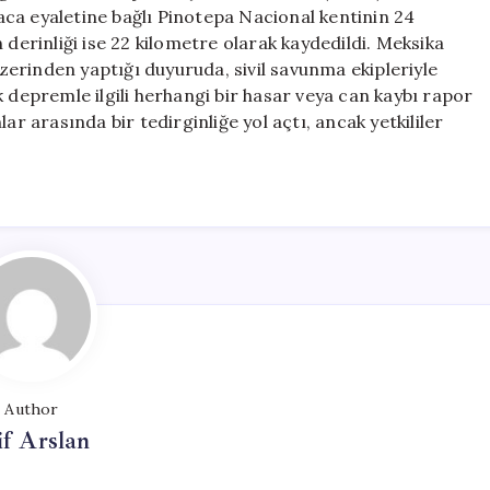
için
ca eyaletine bağlı Pinotepa Nacional kentinin 24
 derinliği ise 22 kilometre olarak kaydedildi. Meksika
erinden yaptığı duyuruda, sivil savunma ekipleriyle
k depremle ilgili herhangi bir hasar veya can kaybı rapor
ar arasında bir tedirginliğe yol açtı, ancak yetkililer
Author
if Arslan