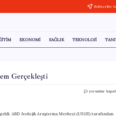
Subscribe t
ĞİTİM
EKONOMİ
SAĞLIK
TEKNOLOJİ
TANI
rem Gerçekleşti
Meksika’da
yorumlar kapal
5,7
Şiddetinde
Deprem
Gerçekleşti
eldi. ABD Jeolojik Araştırma Merkezi (USGS) tarafından