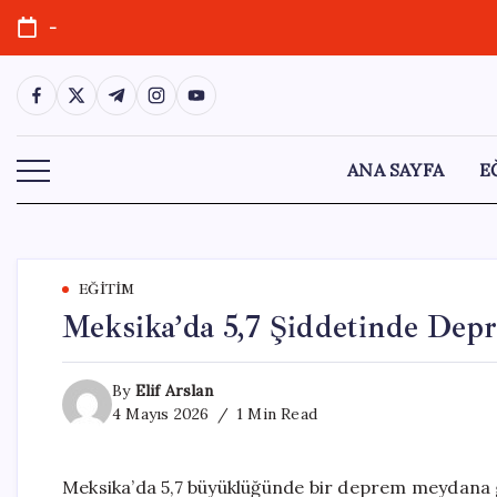
Skip
-
to
content
https://www.facebook.com/
https://twitter.com/
https://t.me/
https://www.instagram.com/
https://youtube.com/
ANA SAYFA
E
EĞITIM
Meksika’da 5,7 Şiddetinde Dep
By
Elif Arslan
4 Mayıs 2026
1 Min Read
Meksika’da 5,7 büyüklüğünde bir deprem meydana g