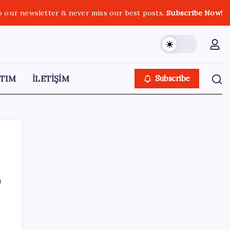
o our newsletter & never miss our best posts.
Subscribe Now!
TIM
İLETİŞİM
Subscribe
ı
SON YAZILAR
Google Messages’a Yeni Uzun Basma
Menüsü Geldi