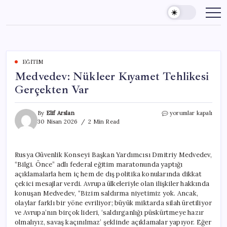
Skip
to
content
EĞITIM
Medvedev: Nükleer Kıyamet Tehlikesi
Gerçekten Var
Medvedev:
By
Elif Arslan
yorumlar kapalı
Nükleer
30 Nisan 2026
2 Min Read
Kıyamet
Tehlikesi
Gerçekten
Rusya Güvenlik Konseyi Başkan Yardımcısı Dmitriy Medvedev,
Var
“Bilgi. Önce” adlı federal eğitim maratonunda yaptığı
için
açıklamalarla hem iç hem de dış politika konularında dikkat
çekici mesajlar verdi. Avrupa ülkeleriyle olan ilişkiler hakkında
konuşan Medvedev, “Bizim saldırma niyetimiz yok. Ancak,
olaylar farklı bir yöne evriliyor; büyük miktarda silah üretiliyor
ve Avrupa’nın birçok lideri, ‘saldırganlığı püskürtmeye hazır
olmalıyız, savaş kaçınılmaz’ şeklinde açıklamalar yapıyor. Eğer