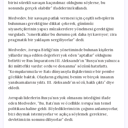
birisi sürekli savaşın kaçınılmaz olduğunu söylerse, bu
sonunda gerçek olabilir” ifadelerini kullandı.
Medvedev, bir savaşın patlak vermesi için çeşitli sebeplerin
bulunması gerektiğine dikkat çekerek, günümüz
siyasetçilerinin yapıcı müzakerelere yönelmesi gerektiğini
vurguladı. “Amerikalılar bu durumu çok daha iyi kavrıyor; zira
pragmatik bir yaklaşım sergiliyorlar” dedi.
Medvedev, Avrupa Birliği’nin yönetiminde bulunan kişilerin
yıllardır inşa edilen değerleri yok eden “aptallar” olduğunu
belirtti ve Rus İmparatoru III. Aleksandr’ın “Rusya’nın yalnızca
iki müttefiki vardır: ordu ve donanma” sözünü hatırlattı.
“Komşularımızla ve Batı dünyasıyla ilişkilerimize bir pembe
gözlükle baktık. Olayların gelişimi, benim ve birçok insanın
yanılsamalarını yıktı. III. Aleksandr’ın sözü, haklı çıktı” diye
ekledi.
Avrupalı liderlerin Rusya’nın yok olmasını istediğini ifade
eden Medvedev, “Bu, Batı’nın ve özellikle Avrupa’nın temel
politikası haline geldi. Söylediklerimizin çoğunu anlamıyorlar,
bizi duymak istemiyorlar ve açıkça söylemek gerekirse,
devletimizin sonunu diliyorlar” dedi.