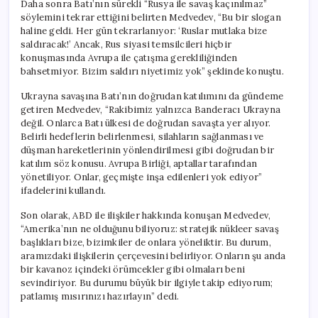
Daha sonra Batı’nın sürekli “Rusya ile savaş kaçınılmaz”
söylemini tekrar ettiğini belirten Medvedev, “Bu bir slogan
haline geldi. Her gün tekrarlanıyor: ‘Ruslar mutlaka bize
saldıracak!’ Ancak, Rus siyasi temsilcileri hiçbir
konuşmasında Avrupa ile çatışma gerekliliğinden
bahsetmiyor. Bizim saldırı niyetimiz yok” şeklinde konuştu.
Ukrayna savaşına Batı’nın doğrudan katılımını da gündeme
getiren Medvedev, “Rakibimiz yalnızca Banderacı Ukrayna
değil. Onlarca Batı ülkesi de doğrudan savaşta yer alıyor.
Belirli hedeflerin belirlenmesi, silahların sağlanması ve
düşman hareketlerinin yönlendirilmesi gibi doğrudan bir
katılım söz konusu. Avrupa Birliği, aptallar tarafından
yönetiliyor. Onlar, geçmişte inşa edilenleri yok ediyor”
ifadelerini kullandı.
Son olarak, ABD ile ilişkiler hakkında konuşan Medvedev,
“Amerika’nın ne olduğunu biliyoruz: stratejik nükleer savaş
başlıkları bize, bizimkiler de onlara yöneliktir. Bu durum,
aramızdaki ilişkilerin çerçevesini belirliyor. Onların şu anda
bir kavanoz içindeki örümcekler gibi olmaları beni
sevindiriyor. Bu durumu büyük bir ilgiyle takip ediyorum;
patlamış mısırınızı hazırlayın” dedi.