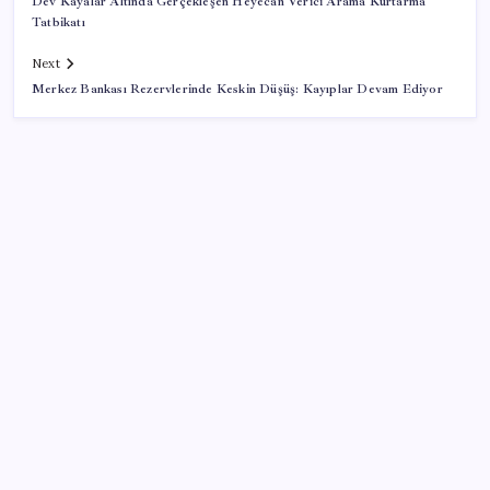
Dev Kayalar Altında Gerçekleşen Heyecan Verici Arama Kurtarma
Tatbikatı
Next
Merkez Bankası Rezervlerinde Keskin Düşüş: Kayıplar Devam Ediyor
SON YAZILAR
DİJİTAL ÜRÜN KALİTESİNDE YAPAY ZEKA DÖNEMİ:
kayIQ.ai, 500 BİN DOLAR TOHUM YATIRIMLA
HAYATA GEÇTİ
Coca Cola ve Pepsi’nin logo savaşı