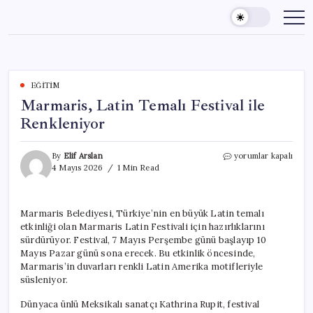
Skip
to
content
EĞITIM
Marmaris, Latin Temalı Festival ile
Renkleniyor
Marmaris,
By
Elif Arslan
yorumlar kapalı
Latin
4 Mayıs 2026
1 Min Read
Temalı
Festival
ile
Marmaris Belediyesi, Türkiye’nin en büyük Latin temalı
Renkleniyor
etkinliği olan Marmaris Latin Festivali için hazırlıklarını
için
sürdürüyor. Festival, 7 Mayıs Perşembe günü başlayıp 10
Mayıs Pazar günü sona erecek. Bu etkinlik öncesinde,
Marmaris’in duvarları renkli Latin Amerika motifleriyle
süsleniyor.
Dünyaca ünlü Meksikalı sanatçı Kathrina Rupit, festival