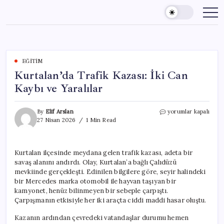
Skip
to
content
EĞITIM
Kurtalan’da Trafik Kazası: İki Can
Kaybı ve Yaralılar
Kurtalan’da
By
Elif Arslan
yorumlar kapalı
Trafik
27 Nisan 2026
1 Min Read
Kazası:
İki
Can
Kurtalan ilçesinde meydana gelen trafik kazası, adeta bir
Kaybı
savaş alanını andırdı. Olay, Kurtalan’a bağlı Çalıdüzü
ve
Yaralılar
mevkiinde gerçekleşti. Edinilen bilgilere göre, seyir halindeki
için
bir Mercedes marka otomobil ile hayvan taşıyan bir
kamyonet, henüz bilinmeyen bir sebeple çarpıştı.
Çarpışmanın etkisiyle her iki araçta ciddi maddi hasar oluştu.
Kazanın ardından çevredeki vatandaşlar durumu hemen