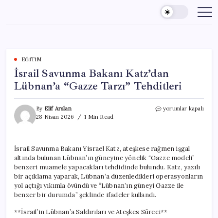
Skip
to
content
EĞITIM
İsrail Savunma Bakanı Katz’dan
Lübnan’a “Gazze Tarzı” Tehditleri
İsrail
By
Elif Arslan
yorumlar kapalı
Savunma
28 Nisan 2026
1 Min Read
Bakanı
Katz’dan
Lübnan’a
İsrail Savunma Bakanı Yisrael Katz, ateşkese rağmen işgal
“Gazze
altında bulunan Lübnan’ın güneyine yönelik “Gazze modeli”
Tarzı”
Tehditleri
benzeri muamele yapacakları tehdidinde bulundu. Katz, yazılı
için
bir açıklama yaparak, Lübnan’a düzenledikleri operasyonların
yol açtığı yıkımla övündü ve “Lübnan’ın güneyi Gazze ile
benzer bir durumda” şeklinde ifadeler kullandı.
**İsrail’in Lübnan’a Saldırıları ve Ateşkes Süreci**