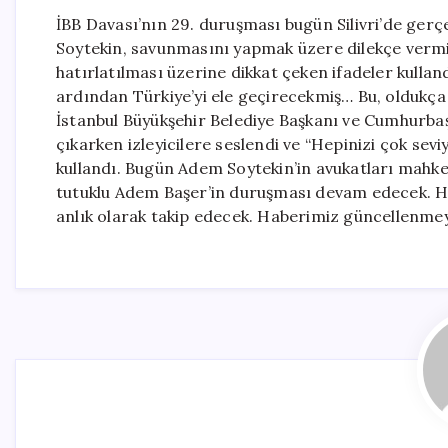
İBB Davası’nın 29. duruşması bugün Silivri’de gerçe
Soytekin, savunmasını yapmak üzere dilekçe vermiş
hatırlatılması üzerine dikkat çeken ifadeler kullan
ardından Türkiye’yi ele geçirecekmiş… Bu, oldukç
İstanbul Büyükşehir Belediye Başkanı ve Cumhurb
çıkarken izleyicilere seslendi ve “Hepinizi çok sev
kullandı. Bugün Adem Soytekin’in avukatları mah
tutuklu Adem Başer’in duruşması devam edecek. Hal
anlık olarak takip edecek. Haberimiz güncellenm