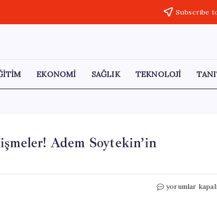
Subscribe t
ĞİTİM
EKONOMİ
SAĞLIK
TEKNOLOJİ
TANI
işmeler! Adem Soytekin’in
İBB
yorumlar kapal
Davası’nda
29.
Celsede