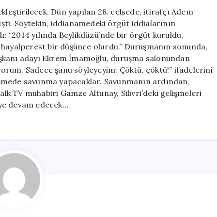
Gelişmeler!
kleştirilecek. Dün yapılan 28. celsede, itirafçı Adem
Adem
ti. Soytekin, iddianamedeki örgüt iddialarının
Soytekin’in
dı: “2014 yılında Beylikdüzü’nde bir örgüt kuruldu,
Avukatları
a hayalperest bir düşünce olurdu.” Duruşmanın sonunda,
Mahkeme
aşkanı adayı Ekrem İmamoğlu, duruşma salonundan
Önünde
iyorum. Sadece şunu söyleyeyim: Çöktü, çöktü!” ifadelerini
için
kemede savunma yapacaklar. Savunmanın ardından,
k TV muhabiri Gamze Altunay, Silivri’deki gelişmeleri
eye devam edecek…