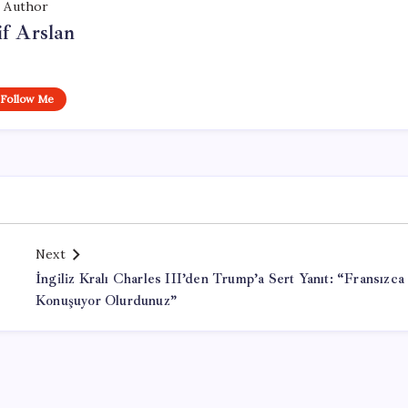
Author
if Arslan
Follow Me
Next
İngiliz Kralı Charles III’den Trump’a Sert Yanıt: “Fransızca
Konuşuyor Olurdunuz”