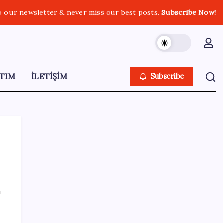
o our newsletter & never miss our best posts.
Subscribe Now!
TIM
İLETİŞİM
Subscribe
SON YAZILAR
ı
DİJİTAL ÜRÜN KALİTESİNDE YAPAY ZEKA
DÖNEMİ: kayIQ.ai, 500 BİN DOLAR TOHUM