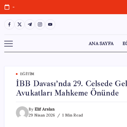
Skip
-
to
content
https://www.facebook.com/
https://twitter.com/
https://t.me/
https://www.instagram.com/
https://youtube.com/
ANA SAYFA
E
EĞITIM
İBB Davası’nda 29. Celsede Gel
Avukatları Mahkeme Önünde
By
Elif Arslan
29 Nisan 2026
1 Min Read