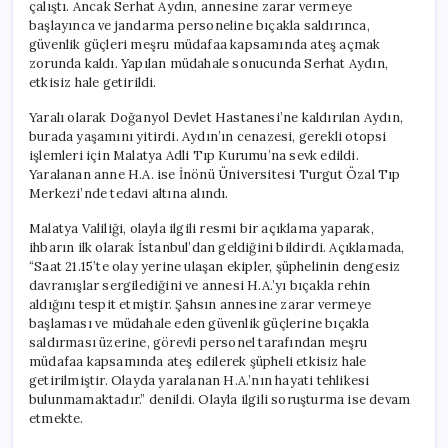
çalıştı. Ancak Serhat Aydın, annesine zarar vermeye
başlayınca ve jandarma personeline bıçakla saldırınca,
güvenlik güçleri meşru müdafaa kapsamında ateş açmak
zorunda kaldı. Yapılan müdahale sonucunda Serhat Aydın,
etkisiz hale getirildi.
Yaralı olarak Doğanyol Devlet Hastanesi’ne kaldırılan Aydın,
burada yaşamını yitirdi. Aydın’ın cenazesi, gerekli otopsi
işlemleri için Malatya Adli Tıp Kurumu’na sevk edildi.
Yaralanan anne H.A. ise İnönü Üniversitesi Turgut Özal Tıp
Merkezi’nde tedavi altına alındı.
Malatya Valiliği, olayla ilgili resmi bir açıklama yaparak,
ihbarın ilk olarak İstanbul’dan geldiğini bildirdi. Açıklamada,
“Saat 21.15’te olay yerine ulaşan ekipler, şüphelinin dengesiz
davranışlar sergilediğini ve annesi H.A.’yı bıçakla rehin
aldığını tespit etmiştir. Şahsın annesine zarar vermeye
başlaması ve müdahale eden güvenlik güçlerine bıçakla
saldırması üzerine, görevli personel tarafından meşru
müdafaa kapsamında ateş edilerek şüpheli etkisiz hale
getirilmiştir. Olayda yaralanan H.A.’nın hayati tehlikesi
bulunmamaktadır.” denildi. Olayla ilgili soruşturma ise devam
etmekte.