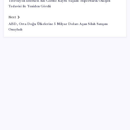
Televizyon İzlerken Ani Görme Kaybı Yaşadı: Hiperbarik Oksijen
Tedavisi ile Yeniden Gördü
Next
ABD, Orta Doğu Ülkelerine 5 Milyar Doları Aşan Silah Satışını
Onayladı
SON YAZILAR
DİJİTAL ÜRÜN KALİTESİNDE YAPAY ZEKA DÖNEMİ:
kayIQ.ai, 500 BİN DOLAR TOHUM YATIRIMLA
HAYATA GEÇTİ
Coca Cola ve Pepsi’nin logo savaşı