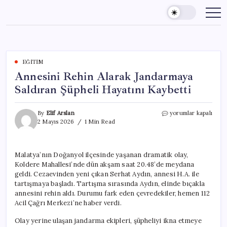
Skip
to
content
EĞITIM
Annesini Rehin Alarak Jandarmaya
Saldıran Şüpheli Hayatını Kaybetti
Annesini
By
Elif Arslan
yorumlar kapalı
Rehin
2 Mayıs 2026
1 Min Read
Alarak
Jandarmaya
Saldıran
Malatya’nın Doğanyol ilçesinde yaşanan dramatik olay,
Şüpheli
Koldere Mahallesi’nde dün akşam saat 20.48’de meydana
Hayatını
Kaybetti
geldi. Cezaevinden yeni çıkan Serhat Aydın, annesi H.A. ile
için
tartışmaya başladı. Tartışma sırasında Aydın, elinde bıçakla
annesini rehin aldı. Durumu fark eden çevredekiler, hemen 112
Acil Çağrı Merkezi’ne haber verdi.
Olay yerine ulaşan jandarma ekipleri, şüpheliyi ikna etmeye